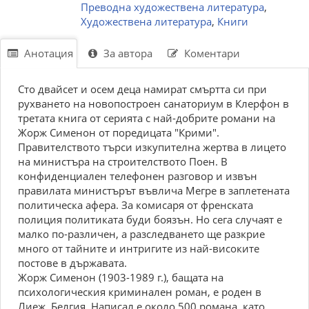
Преводна художествена литература
,
Художествена литература
,
Книги
Анотация
За автора
Коментари
Сто двайсет и осем деца намират смъртта си при
рухването на новопостроен санаториум в Клерфон в
третата книга от серията с най-добрите романи на
Жорж Сименон от поредицата "Крими".
Правителството търси изкупителна жертва в лицето
на министъра на строителството Поен. В
конфиденциален телефонен разговор и извън
правилата министърът въвлича Мегре в заплетената
политическа афера. За комисаря от френската
полиция политиката буди боязън. Но сега случаят е
малко по-различен, а разследването ще разкрие
много от тайните и интригите из най-високите
постове в държавата.
Жорж Сименон (1903-1989 г.), бащата на
психологическия криминален роман, е роден в
Лиеж, Белгия. Написал е около 500 романа, като