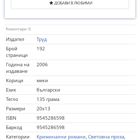
ДОБАВИ В ЛЮБИМИ
Коментари: 0
Издател
Труд
Брой
192
страници
Година на
2006
издаване
Корици
меки
Език
български
Тегло
135 грама
Размери
20x13
ISBN
9545286598
Баркод
9545286598
Категории
Криминални романи
,
Световна проза
,