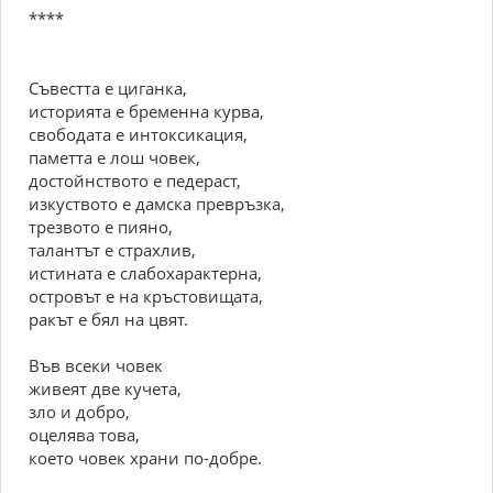
****
Съвестта е циганка,
историята е бременна курва,
свободата е интоксикация,
паметта е лош човек,
достойнството е педераст,
изкуството е дамска превръзка,
трезвото е пияно,
талантът е страхлив,
истината е слабохарактерна,
островът е на кръстовищата,
ракът е бял на цвят.
Във всеки човек
живеят две кучета,
зло и добро,
оцелява това,
което човек храни по-добре.