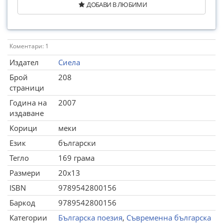
ДОБАВИ В ЛЮБИМИ
Коментари: 1
Издател
Сиела
Брой
208
страници
Година на
2007
издаване
Корици
меки
Език
български
Тегло
169 грама
Размери
20x13
ISBN
9789542800156
Баркод
9789542800156
Категории
Българска поезия
,
Съвременна българска