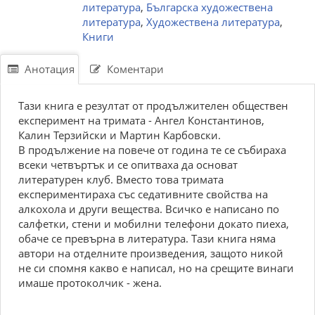
литература
,
Българска художествена
литература
,
Художествена литература
,
Книги
Анотация
Коментари
Тази книга е резултат от продължителен обществен
експеримент на тримата - Ангел Константинов,
Калин Терзийски и Мартин Карбовски.
В продължение на повече от година те се събираха
всеки четвъртък и се опитваха да основат
литературен клуб. Вместо това тримата
експериментираха със седативните свойства на
алкохола и други вещества. Всичко е написано по
салфетки, стени и мобилни телефони докато пиеха,
обаче се превърна в литература. Тази книга няма
автори на отделните произведения, защото никой
не си спомня какво е написал, но на срещите винаги
имаше протоколчик - жена.