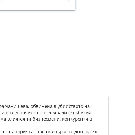
дра Чанишева, обвинена в убийството на
 си в слепоочието. Последвалите събития
вама влиятелни бизнесмени, конкуренти в
тната горичка. Толстов бързо се досеща, че