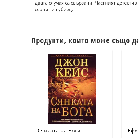
двата случая са свързани. Частният детекти
серийния убиец.
Продукти, които може също д
Сянката на Бога
Ефе