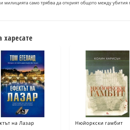
в и милицията само трябва да открият общото между убития 
а харесате
ктът на Лазар
Нюйоркски гамбит