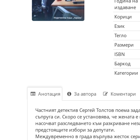
Година на
издаване
Корици
Език
Тегло
Размери
ISBN
Баркод
Категории
Анотация
За автора
Коментари
Частният детектив Сергей Толстов поема зад
съпруга си. Скоро се установява, че жената
насочват разследването към разкриване нез
предстоящите избори за депутати.
Междувременно в града върлува жесток серие