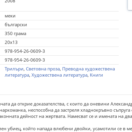
2008
меки
български
350 грама
20x13
978-954-26-0609-3
978-954-26-0609-3
Трилъри
,
Световна проза
,
Преводна художествена
литература
,
Художествена литература
,
Книги
ачата да открие доказателства, с които да оневини Алексан
 е наркоманка, неспособна да застреля хладнокръвно съпруга
аконната дейност на жертвата. Намесват се и имената на д
н убиец, който напада влюбени двойки, усамотили се в мес