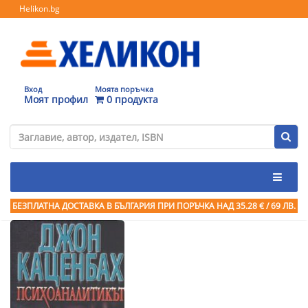
Helikon.bg
Вход
Моята поръчка
Моят профил
0 продукта
БЕЗПЛАТНА ДОСТАВКА В БЪЛГАРИЯ ПРИ ПОРЪЧКА
НАД 35.28 € / 69 ЛВ.