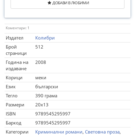
ДОБАВИ В ЛЮБИМИ
Коментари: 1
Издател
Колибри
Брой
512
страници
Година на
2008
издаване
Корици
меки
Език
български
Тегло
390 грама
Размери
20x13
ISBN
9789545295997
Баркод
9789545295997
Категории
Криминални романи
,
Световна проза
,