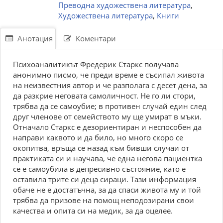
Преводна художествена литература
,
Художествена литература
,
Книги
Анотация
Коментари
Психоаналитикът Фредерик Старкс получава
анонимно писмо, че преди време е съсипал живота
на неизвестния автор и че разполага с десет дена, за
да разкрие неговата самоличност. Не го ли стори,
трябва да се самоубие; в противен случай един след
друг членове от семейството му ще умират в мъки.
Отначало Старкс е дезориентиран и неспособен да
направи каквото и да било, но много скоро се
окопитва, връща се назад към бивши случаи от
практиката си и научава, че една негова пациентка
се е самоубила в депресивно състояние, като е
оставила трите си деца сираци. Тази информация
обаче не е достатъчна, за да спаси живота му и той
трябва да призове на помощ неподозирани свои
качества и опита си на медик, за да оцелее.