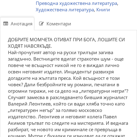
Преводна художествена литература
,
Художествена литература
,
Книги
Анотация
Коментари
ДОБРИТЕ МОМЧЕТА ОТИВАТ ПРИ БОГА, ЛОШИТЕ СИ
ХОДЯТ НАВСЯКЪДЕ.
Най-прочутият автор на руски трилъри загива
загадъчно. Вестниците вдигат страхотен шум - още
повече че всъщност никой не го е виждал лично
освен неговият издател. Инцидентът развихря
догадките на жълтата преса. Кой всъщност е този
човек? Дали безбройните му романи, печатани в
огромни тиражи, не са дело на „литературни негри"?
Случаят замесва в разследването бившия журналист
Валерий Леонтиев, който си вади хляба точно като
„литературен негър" за голямо московско
издателство. Леонтиев и неговият колега Павел
Акимов тръгват по следите на мистерията. И веднага
разбират, че новото им криминале се превръща в
кошмар. Мутри с бухалки ги изнудват да се откажат