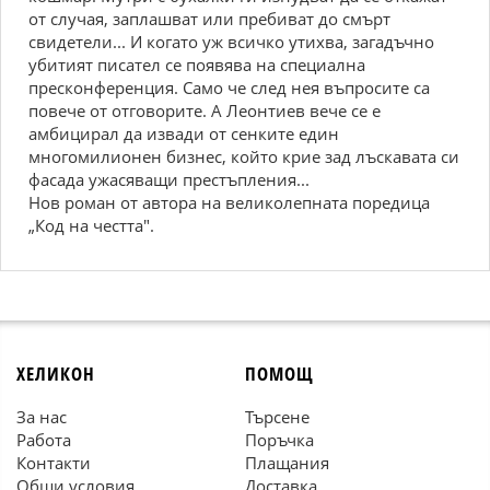
от случая, заплашват или пребиват до смърт
свидетели... И когато уж всичко утихва, загадъчно
убитият писател се появява на специална
пресконференция. Само че след нея въпросите са
повече от отговорите. А Леонтиев вече се е
амбицирал да извади от сенките един
многомилионен бизнес, който крие зад лъскавата си
фасада ужасяващи престъпления...
Нов роман от автора на великолепната поредица
„Код на честта".
ХЕЛИКОН
ПОМОЩ
За нас
Търсене
Работа
Поръчка
Контакти
Плащания
Общи условия
Доставка