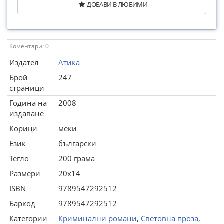
ДОБАВИ В ЛЮБИМИ
Коментари: 0
Издател
Атика
Брой
247
страници
Година на
2008
издаване
Корици
меки
Език
български
Тегло
200 грама
Размери
20x14
ISBN
9789547292512
Баркод
9789547292512
Категории
Криминални романи
,
Световна проза
,