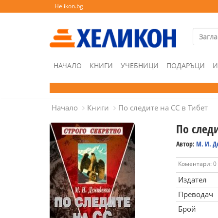
Helikon.bg
НАЧАЛО
КНИГИ
УЧЕБНИЦИ
ПОДАРЪЦИ
И
Начало
Книги
По следите на СС в Тибет
По следи
Автор:
М. И. 
Коментари: 0
Издател
Преводач
Брой