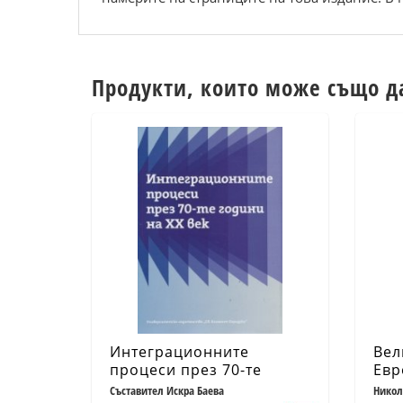
Продукти, които може също д
Интеграционните
Вел
процеси през 70-те
Евр
години на ХХ век
кра
Съставител Искра Баева
Никол