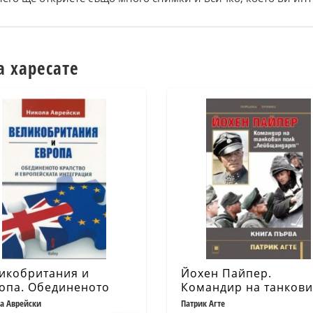
а харесате
икобритания и
Йохен Пайпер.
опа. Обединеното
Командир на танков
лство и европейската
полк „Лейбщандарт“
а Аврейски
Патрик Агте