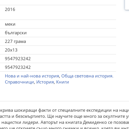
2016
меки
български
227 грама
20x13
9547923242
9547923242
Нова и най-нова история
,
Обща световна история.
Справочници
,
История
,
Книги
крива шокиращи факти от специалните експедиции на нацист
астта и безсмъртието. Ще научите още много за окултните 
 нацистки лидери. Авторът на книгата Демиденко се позовав
него ще откриете също много снимки и всичко, което ви инт