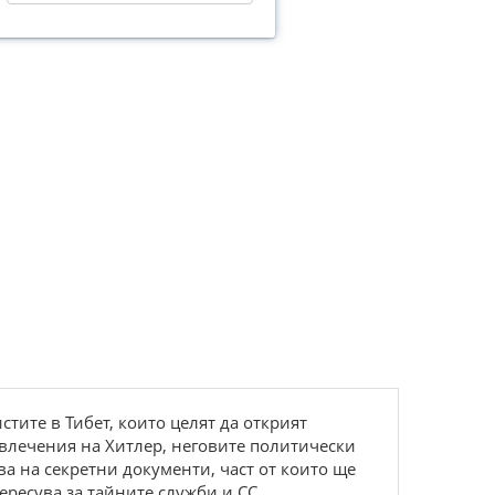
ите в Тибет, които целят да открият
увлечения на Хитлер, неговите политически
а на секретни документи, част от които ще
ересува за тайните служби и СС.