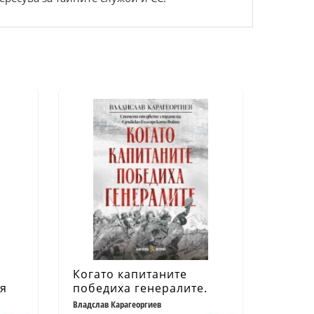
Когато капитаните
ия
победиха генералите.
Спомени от двете страни
Владслав Карагеоргиев