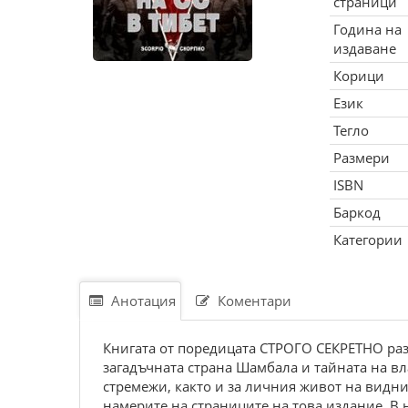
страници
Година на
издаване
Корици
Език
Тегло
Размери
ISBN
Баркод
Категории
Анотация
Коментари
Книгата от поредицата СТРОГО СЕКРЕТНО раз
загадъчната страна Шамбала и тайната на вл
стремежи, както и за личния живот на видни
намерите на страниците на това издание. В 