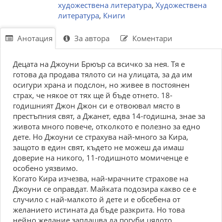
художествена литература
,
Художествена
литература
,
Книги
Анотация
За автора
Коментари
Децата на Джоуни Брюър са всичко за нея. Тя е
готова да продава тялото си на улицата, за да им
осигури храна и подслон, но живее в постоянен
страх, че някое от тях ще й бъде отнето. 18-
годишният Джон Джон си е отвоювал място в
престъпния свят, а Джанет, едва 14-годишна, знае за
живота много повече, отколкото е полезно за едно
дете. Но Джоуни се страхува най-много за Кира,
защото в един свят, където не можеш да имаш
доверие на никого, 11-годишното момиченце е
особено уязвимо.
Когато Кира изчезва, най-мрачните страхове на
Джоуни се оправдат. Майката подозира какво се е
случило с най-малкото й дете и е обсебена от
желанието истината да бъде разкрита. Но това
нейно желание заплашва да погуби цялото