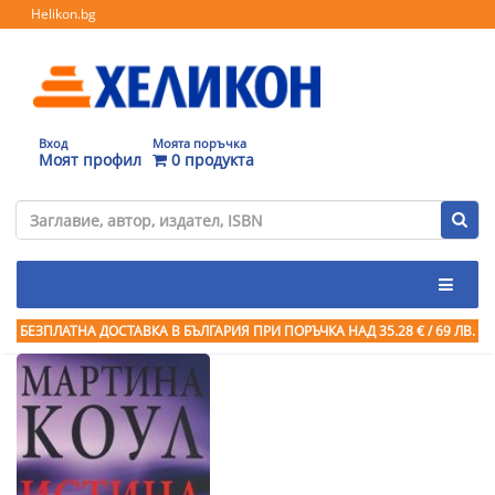
Helikon.bg
Вход
Моята поръчка
Моят профил
0 продукта
БЕЗПЛАТНА ДОСТАВКА В БЪЛГАРИЯ ПРИ ПОРЪЧКА
НАД 35.28 € / 69 ЛВ.