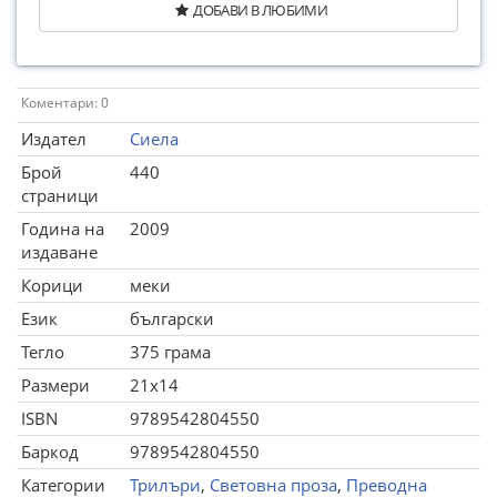
ДОБАВИ В ЛЮБИМИ
Коментари: 0
Издател
Сиела
Брой
440
страници
Година на
2009
издаване
Корици
меки
Език
български
Тегло
375 грама
Размери
21x14
ISBN
9789542804550
Баркод
9789542804550
Категории
Трилъри
,
Световна проза
,
Преводна