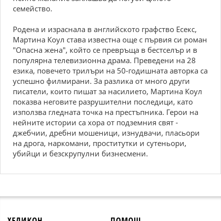
семейство.
Родена и израснала в английското графство Есекс,
Мартина Коул става известна още с първия си роман
"Опасна жена", който се превръща в бестселър и в
популярна телевизионна драма. Преведени на 28
езика, повечето трилъри на 50-годишната авторка са
успешно филмирани. За разлика от много други
писатели, които пишат за насилието, Мартина Коул
показва неговите разрушителни последици, като
използва гледната точка на престъпника. Герои на
нейните истории са хора от подземния свят -
джебчии, дребни мошеници, изнудвачи, пласьори
на дрога, наркомани, проститутки и сутеньори,
убийци и безскрупулни бизнесмени.
ХЕЛИКОН
ПОМОЩ