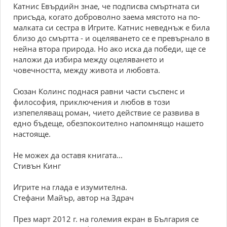
Катнис Евърдийн знае, че подписва смъртната си
присъда, когато доброволно заема мястото на по-
малката си сестра в Игрите. Катнис неведнъж е била
близо до смъртта - и оцеляването се е превърнало в
нейна втора природа. Но ако иска да победи, ще се
наложи да избира между оцеляването и
човечността, между живота и любовта.
Сюзан Колинс поднася равни части съспенс и
философия, приключения и любов в този
изпепеляващ роман, чието действие се развива в
едно бъдеще, обезпокоително напомнящо нашето
настояще.
Не можех да оставя книгата...
Стивън Кинг
Игрите на глада е изумителна.
Стефани Майър, автор на Здрач
През март 2012 г. на големия екран в България се