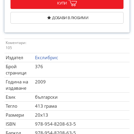
КУПИ
ДОБАВИ В ЛЮБИМИ
Коментари:
105
Издател
Екслибрис
Брой
376
страници
Година на
2009
издаване
Език
български
Тегло
413 грама
Размери
20x13
ISBN
978-954-8208-63-5
Баркод
978-954-8208-63-5