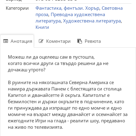
Категории
Фантастика, фентъзи. Хорър
,
Световна
проза
,
Преводна художествена
литература
,
Художествена литература
,
Книги
Анотация
Коментари
Ревюта
Можеш ли да оцелееш сам в пустошта,
когато всички други са твърдо решени да не
дочакаш утрото?
В руините на някогашната Северна Америка се
намира държавата Панем с блестящата си столица
Капитол и дванайсетте й окръга. Капитолът е
безмилостен и държи окръзите в подчинение, като
ги принуждава да изпращат по едно момче и едно
момиче на възраст между дванайсет и осемнайсет за
ежегодните Игри на глада - реалити шоу, предавано
на живо по телевизията.