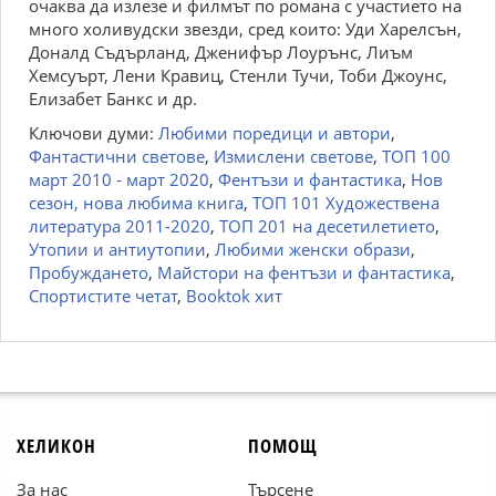
очаква да излезе и филмът по романа с участието на
много холивудски звезди, сред които: Уди Харелсън,
Доналд Съдърланд, Дженифър Лоурънс, Лиъм
Хемсуърт, Лени Кравиц, Стенли Тучи, Тоби Джоунс,
Елизабет Банкс и др.
Ключови думи:
Любими поредици и автори
,
Фантастични светове
,
Измислени светове
,
ТОП 100
март 2010 - март 2020
,
Фентъзи и фантастика
,
Нов
сезон, нова любима книга
,
ТОП 101 Художествена
литература 2011-2020
,
ТОП 201 на десетилетието
,
Утопии и антиутопии
,
Любими женски образи
,
Пробуждането
,
Майстори на фентъзи и фантастика
,
Спортистите четат
,
Booktok хит
ХЕЛИКОН
ПОМОЩ
За нас
Търсене