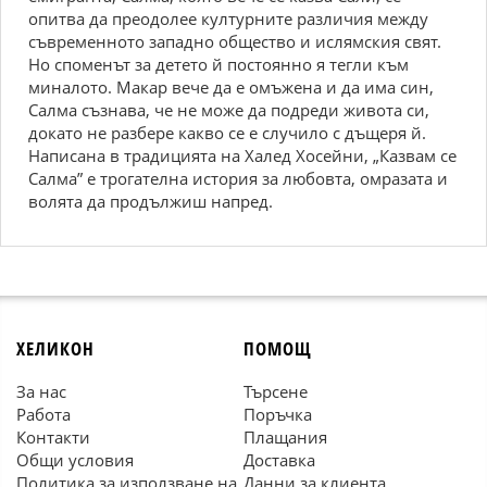
опитва да преодолее културните различия между
съвременното западно общество и ислямския свят.
Но споменът за детето й постоянно я тегли към
миналото. Макар вече да е омъжена и да има син,
Салма съзнава, че не може да подреди живота си,
докато не разбере какво се е случило с дъщеря й.
Написана в традицията на Халед Хосейни, „Казвам се
Салма” е трогателна история за любовта, омразата и
волята да продължиш напред.
ХЕЛИКОН
ПОМОЩ
За нас
Търсене
Работа
Поръчка
Контакти
Плащания
Общи условия
Доставка
Политика за използване на
Данни за клиента