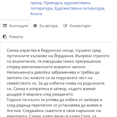
проза
,
Преводна художествена
литература
,
Художествена литература
,
Книги
Анотация
За автора
Коментари
Ревюта
Салма израства в бедуинско селце, сгушено сред
пустинните хълмове на Йордания. Въпреки строгото
си възпитание, тя извършва тежко прегрешение
според мюсюлманските морални закони.
Неомъжената девойка забременява и трябва да
заплати със живота си за поруганата чест на
семейството си. За да избегне гнева на роднините
си, Салма е изпратена в затвор, където вземат
дъщеря й веднага след раждането.
Години по-късно тя успява да избяга от затвора и
след редица перипетии се установява да живее в
Англия. Следвайки съветите в своя наръчник на
емигранта, Салма, която вече се казва Сали, се