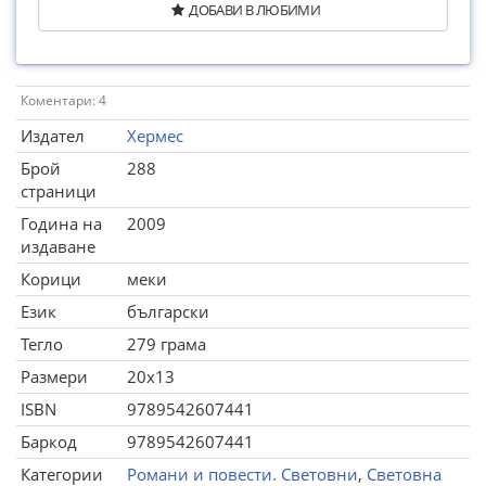
ДОБАВИ В ЛЮБИМИ
Коментари: 4
Издател
Хермес
Брой
288
страници
Година на
2009
издаване
Корици
меки
Език
български
Тегло
279 грама
Размери
20x13
ISBN
9789542607441
Баркод
9789542607441
Категории
Романи и повести. Световни
,
Световна