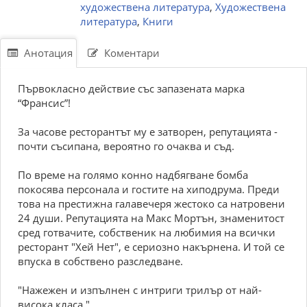
художествена литература
,
Художествена
литература
,
Книги
Анотация
Коментари
Първокласно действие със запазената марка
“Франсис”!
За часове ресторантът му е затворен, репутацията -
почти съсипана, вероятно го очаква и съд.
По време на голямо конно надбягване бомба
покосява персонала и гостите на хиподрума. Преди
това на престижна галавечеря жестоко са натровени
24 души. Репутацията на Макс Мортън, знаменитост
сред готвачите, собственик на любимия на всички
ресторант "Хей Нет", е сериозно накърнена. И той се
впуска в собствено разследване.
"Нажежен и изпълнен с интриги трилър от най-
висока класа."