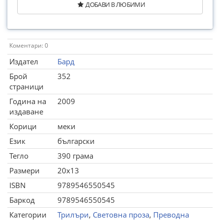
ДОБАВИ В ЛЮБИМИ
Коментари: 0
Издател
Бард
Брой
352
страници
Година на
2009
издаване
Корици
меки
Език
български
Тегло
390 грама
Размери
20x13
ISBN
9789546550545
Баркод
9789546550545
Категории
Трилъри
,
Световна проза
,
Преводна