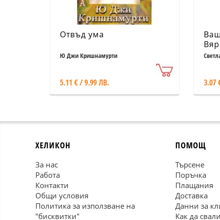
Отвъд ума
Ваш
Вяр
съз
Ю Джи Кришнамурти
Светл
5.11 € / 9.99 ЛВ.
3.07 
ХЕЛИКОН
ПОМОЩ
За нас
Търсене
Работа
Поръчка
Контакти
Плащания
Общи условия
Доставка
Политика за използване на
Данни за кл
"бисквитки"
Как да свал