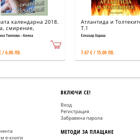
ата календарна 2018.
Атлантида и Толтекит
а, смирение,
Т.1
идание.
ана Тилкова - Алена
Елеазар Хараш
€ / 6.00 ЛВ.
7.67 € / 15.00 ЛВ.
ВКЛЮЧИ СЕ!
Вход
Регистрация
Забравена парола
иента
МЕТОДИ ЗА ПЛАЩАНЕ
им е-книги