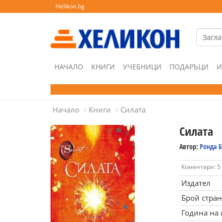
Helikon.bg
НАЧАЛО
КНИГИ
УЧЕБНИЦИ
ПОДАРЪЦИ
И
Начало
Книги
Силата
Силата
Автор:
Ронда 
Коментари: 5
Издател
Брой стра
Година на