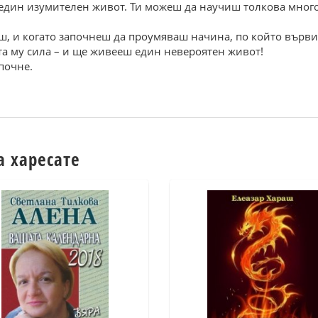
м един изумителен живот. Ти можеш да научиш толкова много
, и когато започнеш да проумяваш начина, по който върви т
а му сила – и ще живееш един невероятен живот!
почне.
а харесате