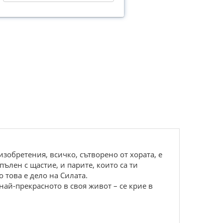
изобретения, всичко, сътворено от хората, е
ълен с щастие, и парите, които са ти
 това е дело на Силата.
най-прекрасното в своя живот – се крие в