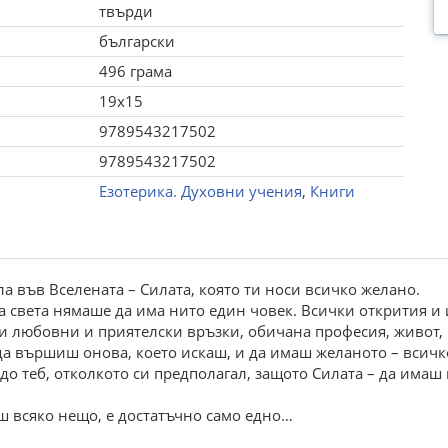
твърди
български
496 грама
19x15
9789543217502
9789543217502
Езотерика. Духовни учения
,
Книги
ла във Вселената – Силата, която ти носи всичко желано.
а света нямаше да има нито един човек. Всички открития и 
и любовни и приятелски връзки, обичана професия, живот, п
 да вършиш онова, което искаш, и да имаш желаното – всичко
о теб, отколкото си предполагал, защото Силата – да имаш 
иш всяко нещо, е достатъчно само едно…