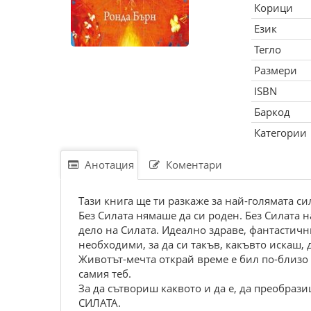
Корици
Език
Тегло
Размери
ISBN
Баркод
Категории
Анотация
Коментари
Тази книга ще ти разкаже за най-голямата си
Без Силата нямаше да си роден. Без Силата н
дело на Силата. Идеално здраве, фантастичн
необходими, за да си такъв, какъвто искаш,
Животът-мечта открай време е бил по-близо д
самия теб.
За да сътвориш каквото и да е, да преобраз
СИЛАТА.