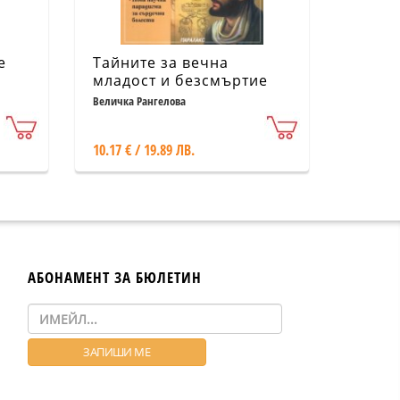
е
Тайните за вечна
младост и безсмъртие
Ч.3
Величка Рангелова
10.17 € / 19.89 ЛВ.
АБОНАМЕНТ ЗА БЮЛЕТИН