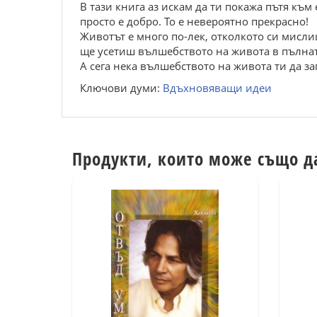
В тази книга аз искам да ти покажа пътя къ
просто е добро. То е невероятно прекрасно!
Животът е много по-лек, отколкото си мислиш
ще усетиш вълшебството на живота в пълнат
А сега нека вълшебството на живота ти да за
Ключови думи:
Вдъхновяващи идеи
Продукти, които може също д