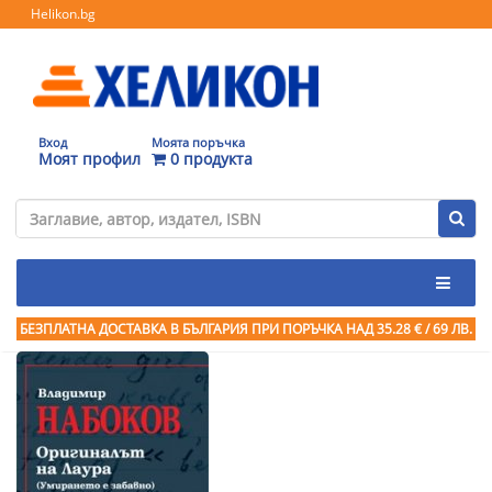
Helikon.bg
Вход
Моята поръчка
Моят профил
0 продукта
БЕЗПЛАТНА ДОСТАВКА В БЪЛГАРИЯ ПРИ ПОРЪЧКА
НАД 35.28 € / 69 ЛВ.