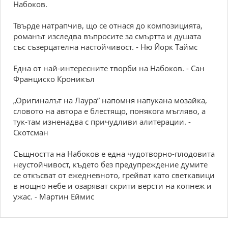
Набоков.
Твърде натрапчив, що се отнася до композицията,
романът изследва въпросите за смъртта и душата
със съзерцателна настойчивост. - Ню Йорк Таймс
Една от най-интересните творби на Набоков. - Сан
Франциско Кроникъл
„Оригиналът на Лаура” напомня напукана мозайка,
словото на автора е блестящо, понякога мъгляво, а
тук-там изненадва с причудливи алитерации. -
Скотсман
Същността на Набоков е една чудотворно-плодовита
неустойчивост, където без предупреждение думите
се откъсват от ежедневното, грейват като светкавици
в нощно небе и озаряват скрити версти на копнеж и
ужас. - Мартин Еймис