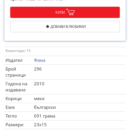
КУПИ
ДОБАВИ В ЛЮБИМИ
Коментари: 13
Издател
Фама
Брой
296
страници
Година на
2010
издаване
Корици
меки
Език
български
Тегло
691 грама
Размери
23x15