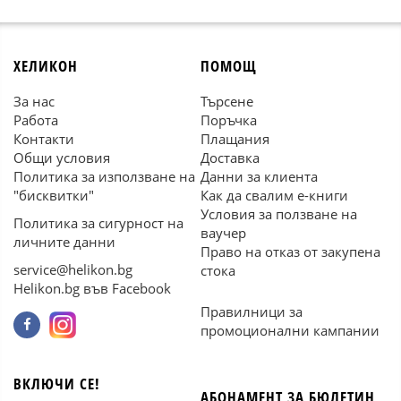
ХЕЛИКОН
ПОМОЩ
За нас
Търсене
Работа
Поръчка
Контакти
Плащания
Общи условия
Доставка
Политика за използване на
Данни за клиента
"бисквитки"
Как да свалим е-книги
Условия за ползване на
Политика за сигурност на
ваучер
личните данни
Право на отказ от закупена
service@helikon.bg
стока
Helikon.bg във Facebook
Правилници за
промоционални кампании
ВКЛЮЧИ СЕ!
АБОНАМЕНТ ЗА БЮЛЕТИН