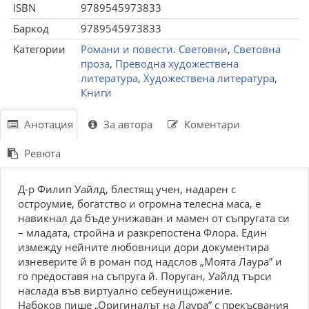
ISBN
9789545973833
Баркод
9789545973833
Категории
Романи и повести. Световни
,
Световна
проза
,
Преводна художествена
литература
,
Художествена литература
,
Книги
Анотация
За автора
Коментари
Ревюта
Д-р Филип Уайлд, блестящ учен, надарен с
остроумие, богатство и огромна телесна маса, е
навикнал да бъде унижаван и мамен от съпругата си
– младата, стройна и разкрепостена Флора. Един
измежду нейните любовници дори документира
изневерите й в роман под надслов „Моята Лаура” и
го предоставя на съпруга й. Поруган, Уайлд търси
наслада във виртуално себеунищожение.
Набоков пише „Оригиналът на Лаура” с прекъсвания