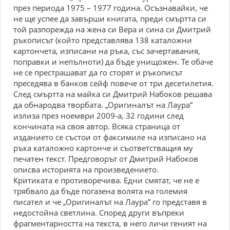
през периода 1975 – 1977 година. Осъзнавайки, че
не ще успее да завърши книгата, преди смъртта си
той разпорежда на жена си Вера и сина си Дмитрий
ръкописът (който представлява 138 каталожни
картончета, изписани на ръка, със зачертавания,
поправки и непълноти) да бъде унищожен. Те обаче
не се престрашават да го сторят и ръкописът
преседява в банков сейф повече от три десетилетия.
След смъртта на майка си Дмитрий Набоков решава
да обнародва творбата. „Оригиналът на Лаура”
излиза през ноември 2009-а, 32 години след
кончината на своя автор. Всяка страница от
изданието се състои от факсимиле на изписано на
ръка каталожно картонче и съответстващия му
печатен текст. Предговорът от Дмитрий Набоков
описва историята на произведението.
Критиката е противоречива. Едни смятат, че не е
трябвало да бъде погазена волята на големия
писател и че „Оригиналът на Лаура” го представя в
недостойна светлина. Според други въпреки
фрагментарността на текста, в него личи геният на