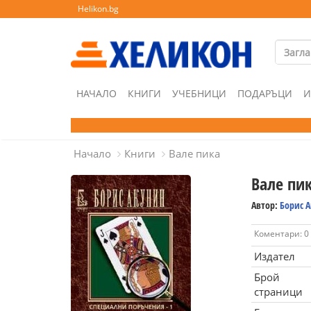
Helikon.bg
НАЧАЛО
КНИГИ
УЧЕБНИЦИ
ПОДАРЪЦИ
И
Начало
Книги
Вале пика
Вале пи
Автор:
Борис 
Коментари: 0
Издател
Брой
страници