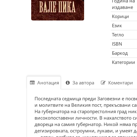
Година на
издаване
Корици
Език
Тегло
ISBN
Баркод
Категории
Анотация
За автора
Коментари
Последната седмица преди Заговезни е посве
и молитвите на Великия пост, прекъсвани са
На губернатора на старопрестолния град ни
високопоставени личности. В нахалството си 
двореца на самия губернатор. Никой няма п
дегизировката, остроумни, лукави, и умеят 