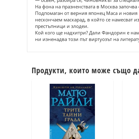
— освен, разбира се, чиновникът за специа
На фона на празненствата в Москва започва 
Подпомаган от верния японец Маса и новия 
нескончаем маскарад, в който се намесват 
престъпници и злодеи.
Кой кого ще надхитри? Дали Фандорин е нам
ни изненадва този път виртуозът на литера
Продукти, които може също д