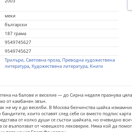
2003
меки
български
187 грама
9549745627
9549745627
Трилъри
,
Световна проза
,
Преводна художествена
литература
,
Художествена литература
,
Книги
тена на балове и веселие — до Сирна неделя празнува цяла
мо от камбанен звън.
как не му е до веселби. В Москва безчинства шайка измамни
бандитите, които оставят след себе си вместо подпис карта 
редстава от колко души се състои шайката, но очевидно вси
да се възползват от човешкото лековерие. Няма кой да помо