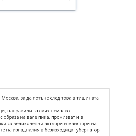
 Москва, за да потъне след това в тишината
ци, направили за смях немалко
с образа на вале пика, пронизват и в
чки са великолепни актьори и майстори на
гне на изпадналия в безизходица губернатор