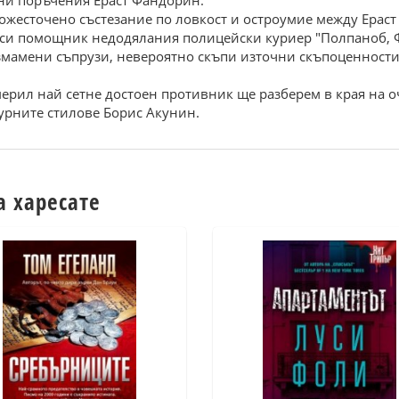
лни поръчения Ераст Фандорин.
ожесточено състезание по ловкост и остроумие между Ераст
си помощник недодялания полицейски куриер "Полпаноб, Ф
измамени съпрузи, невероятно скъпи източни скъпоценност
ерил най сетне достоен противник ще разберем в края на 
турните стилове Борис Акунин.
а харесате