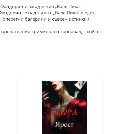
 Фандорин и загадъчния „Вале Пика".
андорин се надлъгва с „Вале Пика" в един
и, оперетни балерини и съвсем истински
очарователния криминален карнавал, с който