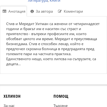
литература
,
Книги
Анотация
За автора
Коментари
Стив и Мередит Уитман са женени от четиринадесет
години и бракът им е наситен със страст и
приятелство - въпреки професиите им, които
обсебват цялото им време. Мередит е преуспяваща
бизнесдама. Стив е способен лекар, който е
предпочел скромна болница в предградията пред
големите пари на частната практика.
Единственото нещо, което липсва на съпрузите, са
децата…
ХЕЛИКОН
ПОМОЩ
За нас
Търсене