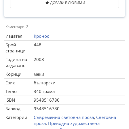
ДОБАВИ В ЛЮБИМИ
Коментари: 2
Издател
Кронос
Брой
448
страници
Година на
2003
издаване
Корици
меки
Език
български
Тегло
340 грама
ISBN
9548516780
Баркод
9548516780
Категории
Съвременна световна проза
,
Световна
проза
,
Преводна художествена