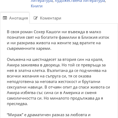
литература
,
Художествена литература
,
Книги
Анотация
Коментари
В своя роман Сохер Кашоги ни въвежда в малко
познатия свят на богатите фамилии в Близкия изток
и ни разкрива живота на жените зад вратите на
съвременните хареми.
Омъжена на шестнадесет за втория син на краля,
Амира заживява в двореца. Но той се превръща за
нея в златна клетка. Възпитана да се подчинява на
всички желания на съпруга си, тя се оказва
неподготвена за неговата жестокост и брутални
сексуални навици. В отчаян опит да спаси живота си
Амира избягва със сина си в Америка и сменя
самоличността си. Но миналото продължава да я
преследва.
“Мираж” е драматичен разказ за любовта и