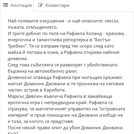
Анотация
Коментари
Най-големите изкушения - и най-опасните: сексът,
лъжата, отмъщението.
И трите дебнат по пътя на Рафаела Холанд - красива,
енергична и талантлива репортерка в "Бостън
Трибюн". Тя се изправя пред тях скоро след като
майка й потъва в кома, а Рафаела открива нейния
дневник.
След това събитията се развихрят с убийствената
бързина на автомобилно рали:
Дневникът отвежда Рафаела при могъщия оръжеен
магнат Доминик Джовани и тя прониква на неговия
частен остров в Карибите.
Маркъс Девлин въвлича Рафаела в замайваща
еротична игра с непредвидим край. Рафаела се
страхува, че магнетичният управител на "островната
империя" и пръв помощник на Джовани изобщо не
е този, за когото се представя.
После някой прави опит да убие Доминик Джовани.
Кой?