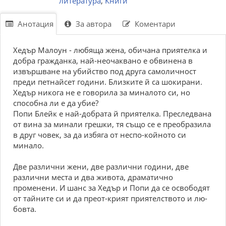
литература
,
Книги
Анотация
За автора
Коментари
Хедър Малоун - любяща жена, обичана приятелка и
добра гражданка, най-неочаквано е обвинена в
извършване на убийство под друга самоличност
преди петнайсет години. Близките й са шокирани.
Хедър никога не е говорила за миналото си, но
способна ли е да убие?
Попи Блейк е най-добрата й приятелка. Преследвана
от вина за минали грешки, тя също се е преобразила
в друг човек, за да избяга от неспо-койното си
минало.
Две различни жени, две различни години, две
различни места и два живота, драматично
променени. И шанс за Хедър и Попи да се освободят
от тайните си и да преот-крият приятелството и лю-
бовта.