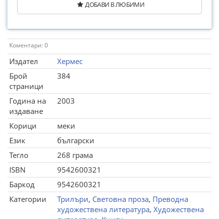
ДОБАВИ В ЛЮБИМИ
Коментари: 0
Издател
Хермес
Брой
384
страници
Година на
2003
издаване
Корици
меки
Език
български
Тегло
268 грама
ISBN
9542600321
Баркод
9542600321
Категории
Трилъри
,
Световна проза
,
Преводна
художествена литература
,
Художествена