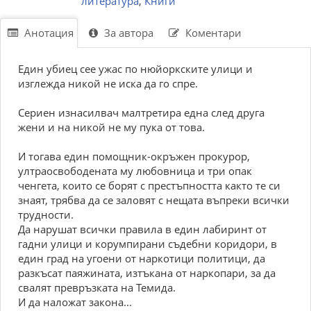
литература
,
Книги
Анотация
За автора
Коментари
Един убиец сее ужас по нюйоркските улици и
изглежда никой не иска да го спре.
Сериен изнасилвач малтретира една след друга
жени и на никой не му пука от това.
И тогава един помощник-окръжен прокурор,
ултраосвободената му любовница и три опак
ченгета, които се борят с престъпността както те си
знаят, трябва да се заловят с нещата въпреки всички
трудности.
Да нарушат всички правила в един лабиринт от
гадни улици и корумпирани съдебни коридори, в
един град на угоени от наркотици политици, да
разкъсат паяжината, изтъкана от наркопари, за да
свалят превръзката на Темида.
И да наложат закона...