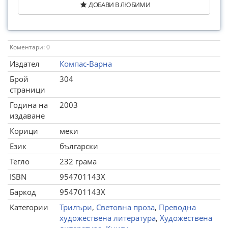
ДОБАВИ В ЛЮБИМИ
Коментари: 0
Издател
Компас-Варна
Брой
304
страници
Година на
2003
издаване
Корици
меки
Език
български
Тегло
232 грама
ISBN
954701143X
Баркод
954701143X
Категории
Трилъри
,
Световна проза
,
Преводна
художествена литература
,
Художествена