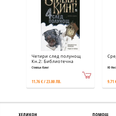
Четири след полунощ
Сре
Кн.2: Библиотечна
полиция. Роден от мрака
Стивън Кинг
Ю Нес
11.76 € / 23.00 ЛВ.
9.71 
ХЕЛИКОН
ПОМОЩ