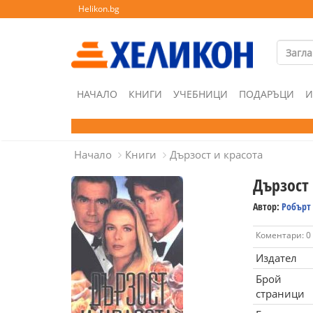
Helikon.bg
НАЧАЛО
КНИГИ
УЧЕБНИЦИ
ПОДАРЪЦИ
И
Начало
Книги
Дързост и красота
Дързост 
Автор:
Робърт
Коментари: 0
Издател
Брой
страници