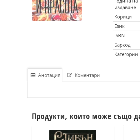
Година на
издаване
Корици
Език
ISBN
Баркод
Категории
Анотация
Коментари
Продукти, които може също д