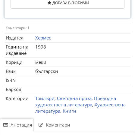
ДОБАВИ В ЛЮБИМИ
Коментари: 1
Издател
Хермес
Година на
1998
издаване
Корици
меки
Език
български
ISBN
Баркод
Категории
Трилъри
,
Световна проза
,
Преводна
художествена литература
,
Художествена
литература
,
Книги
Анотация
Коментари