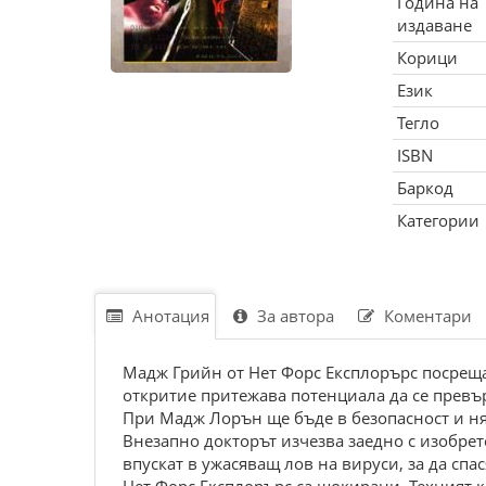
Година на
издаване
Корици
Език
Тегло
ISBN
Баркод
Категории
Анотация
За автора
Коментари
Мадж Грийн от Нет Форс Експлорърс посреща
откритие притежава потенциала да се превъ
При Мадж Лорън ще бъде в безопасност и ня
Внезапно докторът изчезва заедно с изобре
впускат в ужасяващ лов на вируси, за да спа