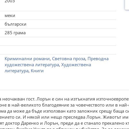
2003
меки
български
285 грама
Криминални романи
,
Световна проза
,
Преводна
художествена литература
,
Художествена
литература
,
Книги
 неочакван гост. Лорън е син на изтъкнатия източноевропе
рне в най-великото благодеяние за човечеството или в най
ма да може да бъде използван като заложник срещу баща си
тението си. И някой или нещо преследва Лорън. Животът им 
сят доктор Даренко и Лорън, преди да е станало прекалено к