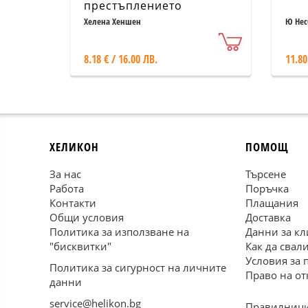
престъплението
Хелена Хеншен
Ю Нес
8.18 € / 16.00 ЛВ.
11.80
ХЕЛИКОН
ПОМОЩ
За нас
Търсене
Работа
Поръчка
Контакти
Плащания
Общи условия
Доставка
Политика за използване на
Данни за кл
"бисквитки"
Как да свал
Условия за 
Политика за сигурност на личните
Право на от
данни
service@helikon.bg
Правилници