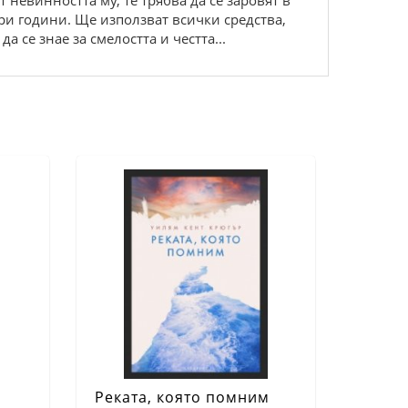
невинността му, те трябва да се заровят в
ири години. Ще използват всички средства,
а се знае за смелостта и честта...
Реката, която помним