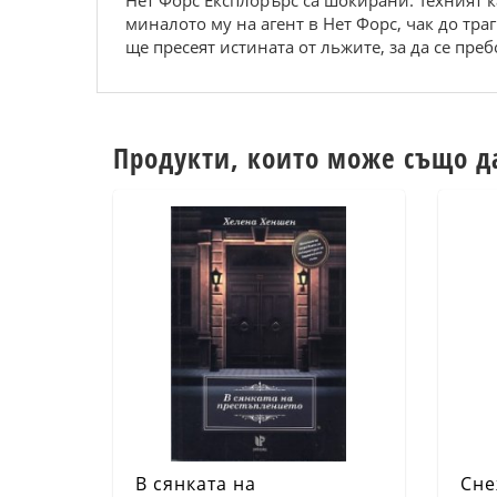
Нет Форс Експлорърс са шокирани. Техният к
миналото му на агент в Нет Форс, чак до тр
ще пресеят истината от льжите, за да се пребо
Продукти, които може също д
В сянката на
Сне