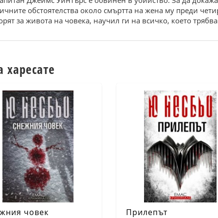
апитан Джеймс Уинтърс е обвинен в убийство. За да докажат 
агичните обстоятелства около смъртта на жена му преди чет
рят за живота на човека, научил ги на всичко, което трябва д
а харесате
жния човек
Прилепът