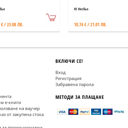
бьо
Ю Несбьо
 € / 23.08 ЛВ.
10.74 € / 21.01 ЛВ.
ВКЛЮЧИ СЕ!
Вход
Регистрация
Забравена парола
иента
МЕТОДИ ЗА ПЛАЩАНЕ
им е-книги
ползване на ваучер
каз от закупена стока
 за промоционални