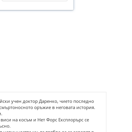
йски учен доктор Даренко, чието последно
-смъртоносното оръжие в неговата история.
.
виси на косъм и Нет Форс Експлорърс се
ъсно.