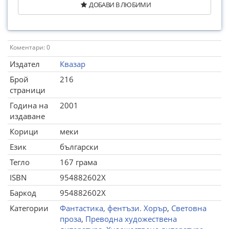
ДОБАВИ В ЛЮБИМИ
Коментари: 0
Издател
Квазар
Брой
216
страници
Година на
2001
издаване
Корици
меки
Език
български
Тегло
167 грама
ISBN
954882602X
Баркод
954882602X
Категории
Фантастика, фентъзи. Хорър
,
Световна
проза
,
Преводна художествена