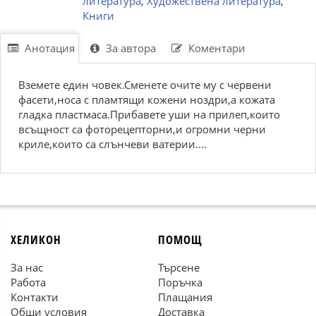
литература
,
Художествена литература
,
Книги
Анотация
За автора
Коментари
Вземете един човек.Сменете очите му с червени
фасети,носа с пламтящи кожени ноздри,а кожата
гладка пластмаса.Прибавете уши на прилеп,които
всъщност са фоторецепторни,и огромни черни
криле,които са слънчеви ватерии....
ХЕЛИКОН
ПОМОЩ
За нас
Търсене
Работа
Поръчка
Контакти
Плащания
Общи условия
Доставка