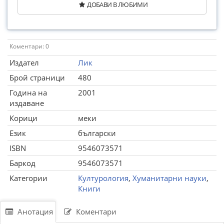
ДОБАВИ В ЛЮБИМИ
Коментари: 0
Издател
Лик
Брой страници
480
Година на
2001
издаване
Корици
меки
Език
български
ISBN
9546073571
Баркод
9546073571
Категории
Културология
,
Хуманитарни науки
,
Книги
Анотация
Коментари