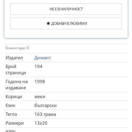
НЕ Е В НАЛИЧНОСТ
ДОБАВИ В ЛЮБИМИ
Коментари: 0
Издател
Димант
Брой
194
страници
Година на
1998
издаване
Корици
меки
Език
български
Тегло
163 грама
Размери
13x20
ISBN