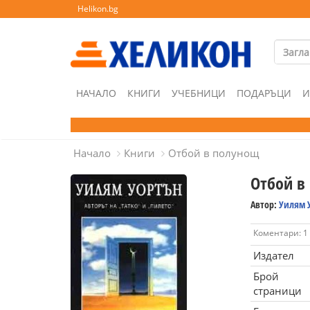
Helikon.bg
НАЧАЛО
КНИГИ
УЧЕБНИЦИ
ПОДАРЪЦИ
И
Начало
Книги
Отбой в полунощ
Отбой в
Автор:
Уилям 
Коментари: 1
Издател
Брой
страници