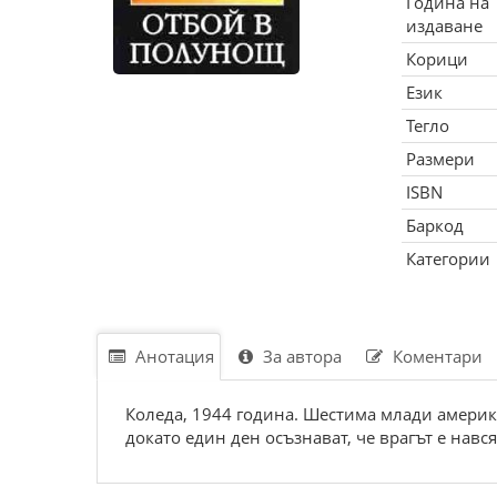
Година на
издаване
Корици
Език
Тегло
Размери
ISBN
Баркод
Категории
Анотация
За автора
Коментари
Коледа, 1944 година. Шестима млади америка
докато един ден осъзнават, че врагът е навс