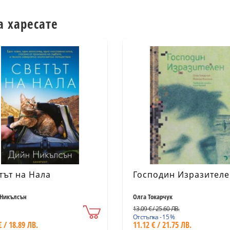
а харесате
тът на Нала
Господин Изразител
Никълсън
Олга Токарчук
13.09 € / 25.60 ЛВ.
Отстъпка - 15 %
€ / 18.89 ЛВ.
11.12 € / 21.75 ЛВ.