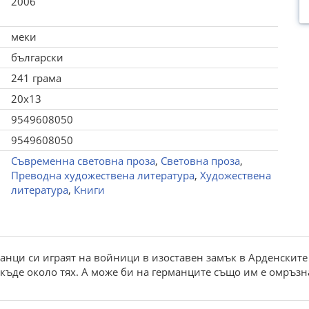
2006
меки
български
241 грама
20x13
9549608050
9549608050
Съвременна световна проза
,
Световна проза
,
Преводна художествена литература
,
Художествена
литература
,
Книги
нци си играят на войници в изоставен замък в Арденските г
якъде около тях. А може би на германците също им е омръзнал