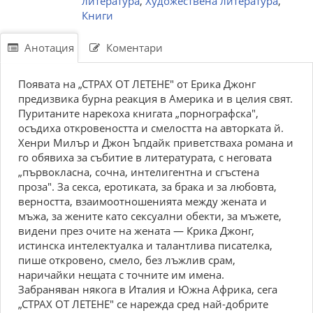
литература
,
Художествена литература
,
Книги
Анотация
Коментари
Появата на „СТРАХ ОТ ЛЕТЕНЕ" от Ерика Джонг
предизвика бурна реакция в Америка и в целия свят.
Пуританите нарекоха книгата „порнографска",
осъдиха откровеността и смелостта на авторката й.
Хенри Милър и Джон Ъпдайк приветстваха романа и
го обявиха за събитие в литературата, с неговата
„първокласна, сочна, интелигентна и сгъстена
проза". За секса, еротиката, за брака и за любовта,
верността, взаимоотношенията между жената и
мъжа, за жените като сексуални обекти, за мъжете,
видени през очите на жената — Крика Джонг,
истинска интелектуалка и талантлива писателка,
пише откровено, смело, без лъжлив срам,
наричайки нещата с точните им имена.
Забраняван някога в Италия и Южна Африка, сега
„СТРАХ ОТ ЛЕТЕНЕ" се нарежда сред най-добрите