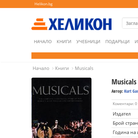
Helikon.bg
НАЧАЛО
КНИГИ
УЧЕБНИЦИ
ПОДАРЪЦИ
И
Начало
Книги
Musicals
Musicals
Автор:
Kurt Ga
Коментари: 0
Издател
Брой стра
Година на