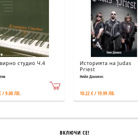
вирно студио Ч.4
Историята на Judas
Priest
тив
Нийл Даниелс
€ / 9.00 ЛВ.
10.22 € / 19.99 ЛВ.
ВКЛЮЧИ СЕ!