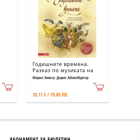
Годишните времена.
Разказ по музиката на
Антонио Вивалди + CD
Марко Зимса; Дорис Айзенбургер
10.17 € / 19.89 ЛВ.
АБОНАМЕНТ ЗА БЮЛЕТИН