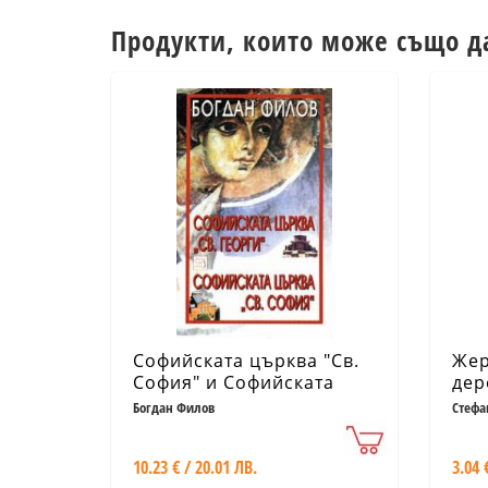
Продукти, които може също д
Софийската църква "Св.
Жер
София" и Софийската
дер
църква "Св. Георги"
Богдан Филов
Стефа
10.23 € / 20.01 ЛВ.
3.04 