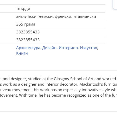
твърди
английски, немски, френски, италиански
365 грама
3823855433
3823855433
Архитектура. Дизайн. Интериор
,
Изкуство
,
Книги
ct and designer, studied at the Glasgow School of Art and worke
is work as a designer and interior decorator, Mackintosh's furnitu
Nouveau movement, his work has an especially innovative style whi
vement. With time, he has become recognized as one of the fund