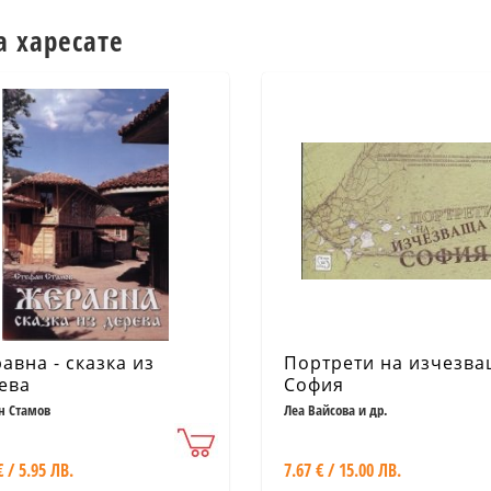
а харесате
авна - сказка из
Портрети на изчезв
ева
София
н Стамов
Леа Вайсова и др.
€ / 5.95 ЛВ.
7.67 € / 15.00 ЛВ.