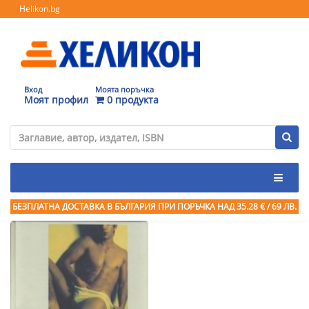
Helikon.bg
Вход
Моята поръчка
Моят профил
0 продукта
БЕЗПЛАТНА ДОСТАВКА В БЪЛГАРИЯ ПРИ ПОРЪЧКА
НАД 35.28 € / 69 ЛВ.