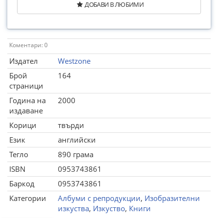
ДОБАВИ В ЛЮБИМИ
Коментари: 0
Издател
Westzone
Брой
164
страници
Година на
2000
издаване
Корици
твърди
Език
английски
Тегло
890 грама
ISBN
0953743861
Баркод
0953743861
Категории
Албуми с репродукции
,
Изобразителни
изкуства
,
Изкуство
,
Книги