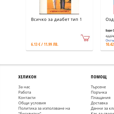
Всичко за диабет тип 1
Озд
Бари 
12.27 €
Отстъп
6.13 € / 11.99 ЛВ.
10.42
ХЕЛИКОН
ПОМОЩ
За нас
Търсене
Работа
Поръчка
Контакти
Плащания
Общи условия
Доставка
Политика за използване на
Данни за кл
"бисквитки"
Как да свал