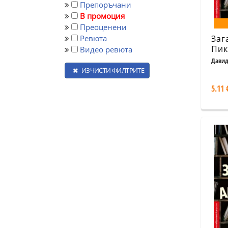
Препоръчани
В промоция
Преоценени
Ревюта
Заг
Пик
Видео ревюта
Давид
ИЗЧИСТИ ФИЛТРИТЕ
5.11 