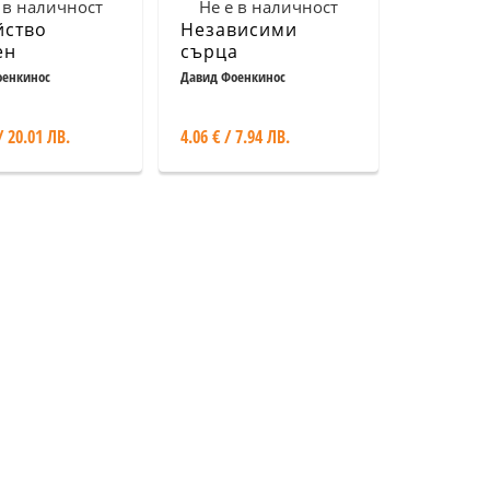
 в наличност
Не е в наличност
йство
Независими
ен
сърца
оенкинос
Давид Фоенкинос
/ 20.01 ЛВ.
4.06 € / 7.94 ЛВ.