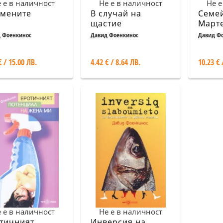
 е в наличност
Не е в наличност
Не е
мените
В случай на
Семе
щастие
Март
 Фоенкинос
Давид Фоенкинос
Давид Ф
€ / 15.00 ЛВ.
4.42 € / 8.64 ЛВ.
10.23 € 
 е в наличност
Не е в наличност
тичният
Инверсия на