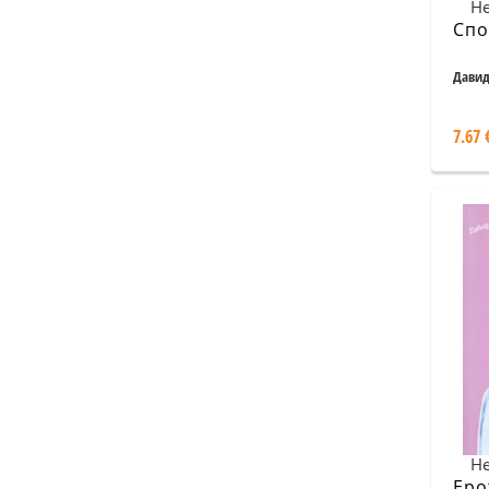
Не
Спо
Давид
7.67 
Не
Еро