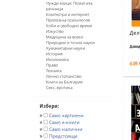
Чужди езици: Помагала,
речници
Компютри и интернет
Приложна психология
Хоби и свободно време
Изкуство
Дел
Медицина за всеки
Природни и точни науки
Давид
Хуманитарни науки
История
Икономика
4.09 
Право
Техника
Лично стопанство
Книги за България
Секс, еротика
Избери:
Само хартиени
Само е-книги
Само налични
Предстоящи