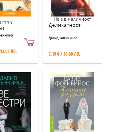
Е-Книга
Не е в наличност
йство
Деликатност
ен
оенкинос
Давид Фоенкинос
 12.01 ЛВ.
7.16 € / 14.00 ЛВ.