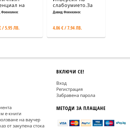
енциал на
слабоумието.За
а ми
влиянието на
 Фоенкинос
Давид Фоенкинос
двама поляци
€ / 5.95 ЛВ.
4.06 € / 7.94 ЛВ.
ВКЛЮЧИ СЕ!
Вход
Регистрация
Забравена парола
иента
МЕТОДИ ЗА ПЛАЩАНЕ
им е-книги
ползване на ваучер
каз от закупена стока