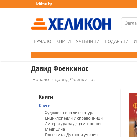
Helikon.bg
НАЧАЛО
КНИГИ
УЧЕБНИЦИ
ПОДАРЪЦИ
И
Давид Фоенкинос
Начало
Давид Фоенкинос
Книги
Книги
Художествена литература
Енциклопедии и справочници
Литература за деца и юноши
Медицина
Езотерика. Духовни учения