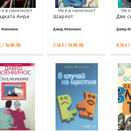
 е в наличност
Не е в наличност
Не е
адката Анри
Шарлот
Две с
 Фоенкинос
Давид Фоенкинос
Давид Ф
€ / 16.00 ЛВ.
7.16 € / 14.00 ЛВ.
8.18 € /