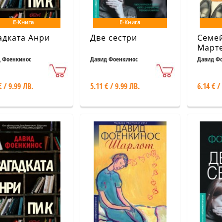
Е-Книга
Е-Книга
адката Анри
Две сестри
Семе
Март
 Фоенкинос
Давид Фоенкинос
Давид Ф
€ / 9.99 ЛВ.
5.11 € / 9.99 ЛВ.
6.14 € /