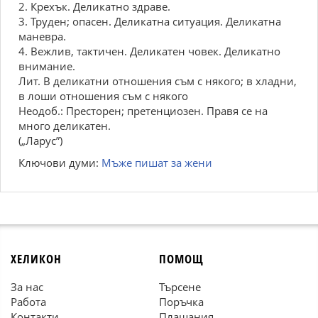
2. Крехък. Деликатно здраве.
3. Труден; опасен. Деликатна ситуация. Деликатна
маневра.
4. Вежлив, тактичен. Деликатен човек. Деликатно
внимание.
Лит. В деликатни отношения съм с някого; в хладни,
в лоши отношения съм с някого
Неодоб.: Престорен; претенциозен. Правя се на
много деликатен.
(„Ларус”)
Ключови думи:
Мъже пишат за жени
ХЕЛИКОН
ПОМОЩ
За нас
Търсене
Работа
Поръчка
Контакти
Плащания