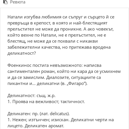
Ревюта
Натали изгубва любимия си съпруг и сърцето й се
превръща в крепост, в която и най-блестящият
прелъстител не може да проникне. А ако човекът,
който вехне по Натали, не е прелъстител, не е
блестящ, не може да се похвали с никакви
забележителни качества, но притежава вродена
деликатност?
Фоенкинос постига невъзможното: написва
сантиментален роман, който ни кара да се усмихнем
и да се замислим. Диалозите, ситуациите са
пикантни и… деликатни (в. „Фигаро”).
Деликатност: същ. ж.р.
1. Проява на вежливост; тактичност.
Деликатен: пр. (лат. delicatus).
1. Нежен; изтънчен; изискан. Деликатни черти на
лицето. Деликатен аромат.