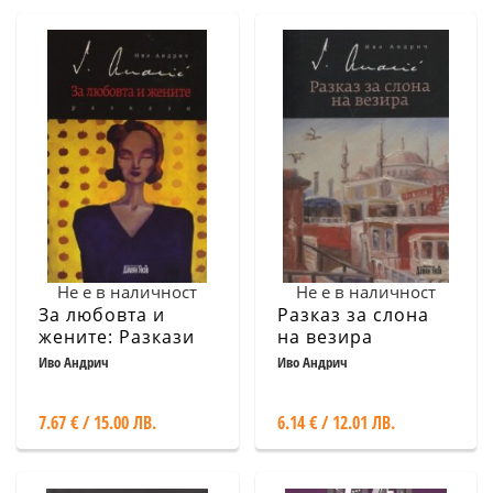
Не е в наличност
Не е в наличност
За любовта и
Разказ за слона
жените: Разкази
на везира
Иво Андрич
Иво Андрич
7.67 € / 15.00 ЛВ.
6.14 € / 12.01 ЛВ.