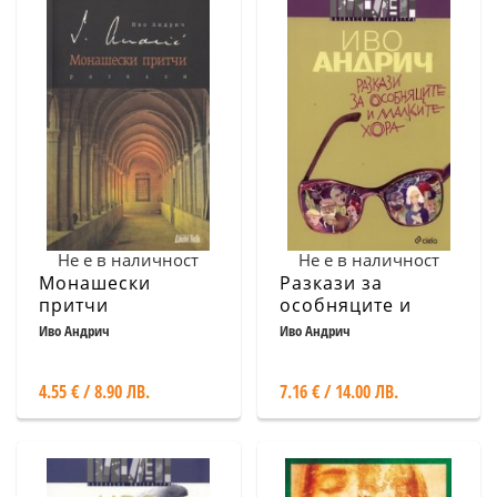
Не е в наличност
Не е в наличност
Монашески
Разкази за
притчи
особняците и
малките хора
Иво Андрич
Иво Андрич
4.55 € / 8.90 ЛВ.
7.16 € / 14.00 ЛВ.