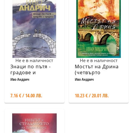
Не е в наличност
Не е в наличност
Знаци по пътя -
Мостът на Дрина
градове и
(четвърто
предели
издание)
Иво Андрич
Иво Андрич
7.16 € / 14.00 ЛВ.
10.23 € / 20.01 ЛВ.