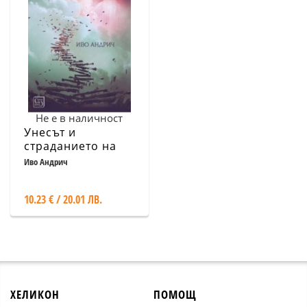
Не е в наличност
Унесът и
страданието на
Тома Галус
Иво Андрич
10.23 € / 20.01 ЛВ.
ХЕЛИКОН
ПОМОЩ