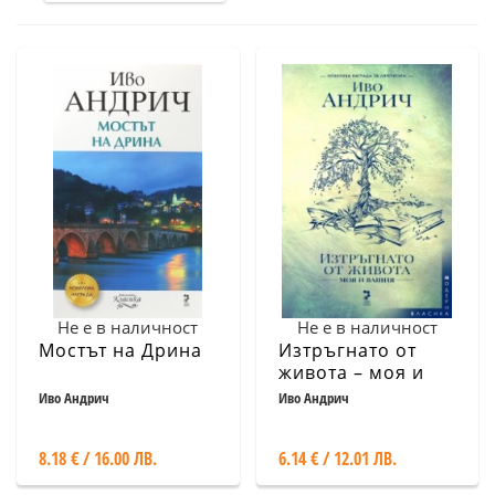
Не е в наличност
Не е в наличност
Мостът на Дрина
Изтръгнато от
живота – моя и
вашия
Иво Андрич
Иво Андрич
8.18 € / 16.00 ЛВ.
6.14 € / 12.01 ЛВ.