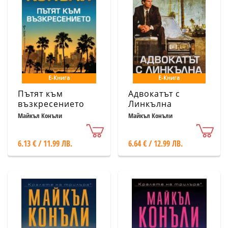
Е-Книга
Е-Книга
Пътят към
Адвокатът с
възкресението
Линкълна
Майкъл Конъли
Майкъл Конъли
6.13 € / 11.99 ЛВ.
6.64 € / 12.99 ЛВ.