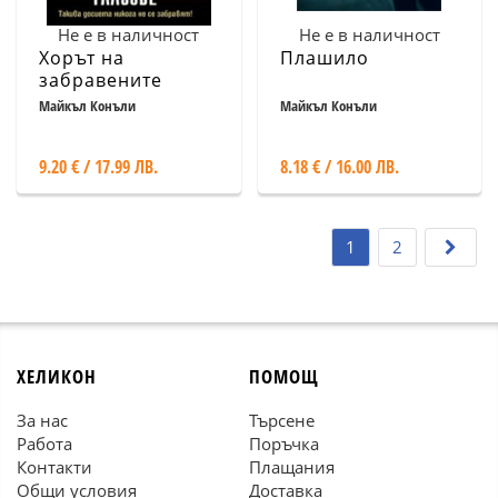
Не е в наличност
Не е в наличност
Хорът на
Плашило
забравените
гласове
Майкъл Конъли
Майкъл Конъли
9.20 € / 17.99 ЛВ.
8.18 € / 16.00 ЛВ.
1
2
ХЕЛИКОН
ПОМОЩ
За нас
Търсене
Работа
Поръчка
Контакти
Плащания
Общи условия
Доставка