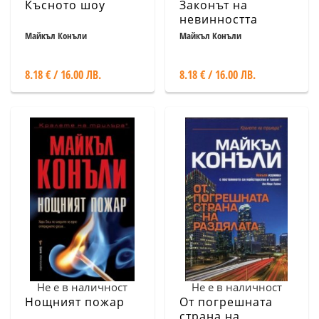
Късното шоу
Законът на
невинността
Майкъл Конъли
Майкъл Конъли
8.18 € / 16.00 ЛВ.
8.18 € / 16.00 ЛВ.
Не е в наличност
Не е в наличност
Нощният пожар
От погрешната
страна на