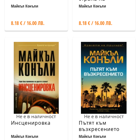
раздялата
Майкъл Конъли
Майкъл Конъли
8.18 € / 16.00 ЛВ.
8.18 € / 16.00 ЛВ.
Не е в наличност
Не е в наличност
Инсценировка
Пътят към
възкресението
Майкъл Конъли
Майкъл Конъли