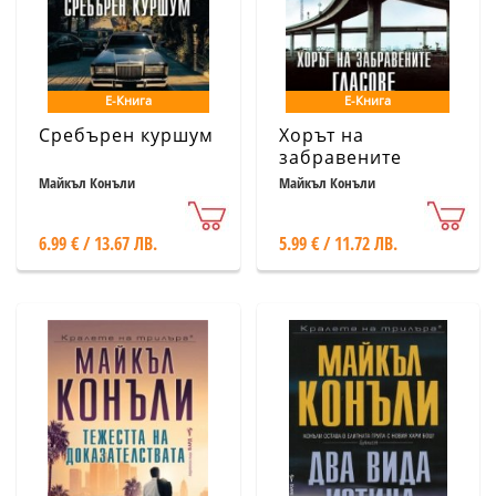
Е-Книга
Е-Книга
Сребърен куршум
Хорът на
забравените
гласове
Майкъл Конъли
Майкъл Конъли
6.99 € / 13.67 ЛВ.
5.99 € / 11.72 ЛВ.