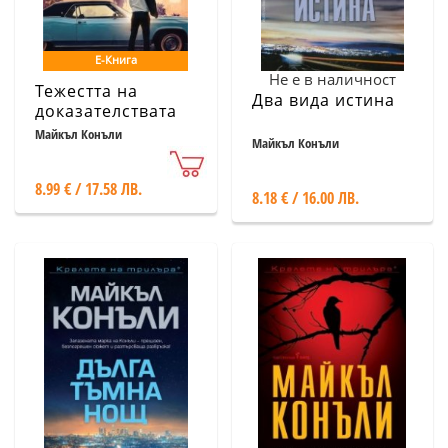
Е-Книга
Не е в наличност
Тежестта на
Два вида истина
доказателствата
Майкъл Конъли
Майкъл Конъли
8.99 € / 17.58 ЛВ.
8.18 € / 16.00 ЛВ.