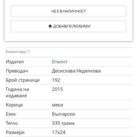
НЕ Е В НАЛИЧНОСТ
ДОБАВИ В ЛЮБИМИ
Коментари: 1
Издател
Егмонт
Преводач
Десислава Недялкова
Брой страници
192
Година на
2015
издаване
Корици
меки
Език
български
Тегло
335 грама
Размери
17x24