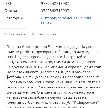
ISBN
9789542713937
Баркод
9789542713937
Категории
Литература за деца и юноши
,
Книги
Анотация
Коментари
Първата биография на Лео Меси за деца! На девет
години разбива прозореца в банята, за да отиде на
мач. На десет престава да расте. На тринайсет
напуска семейството и родния си дом, за да заживее
на друг континент. Днес милиони хора по целия свят
му се възхищават. „Меси“ е вълнуващ разказ за
футбола, но също така и за един невероятен талант
и голяма скромност. Разказ как нищо на този свят не
се постига лесно. И най-вече – че човек не трябва да
спира да мечтае. Описаната тук история на Лео е
изпъстрена със забавни случки от живота на
големия футболист и култовия клуб ФК „Барселона“,
както и с много цветни снимки от живота на