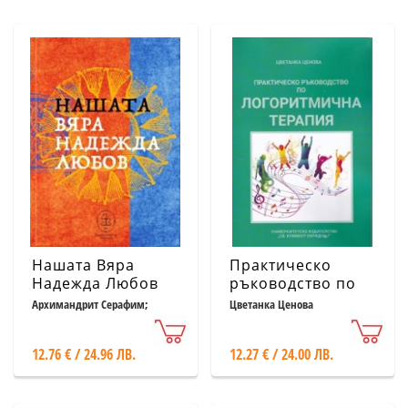
Нашата Вяра
Практическо
Надежда Любов
ръководство по
логоритмична
Архимандрит Серафим;
Цветанка Ценова
Макариополски епископ
терапия
Николай
12.76 € / 24.96 ЛВ.
12.27 € / 24.00 ЛВ.