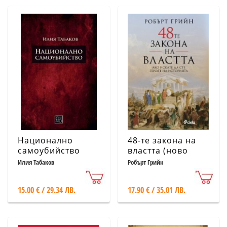
сбъдват желания
Национално
48-те закона на
самоубийство
властта (ново
издание)
Илия Табаков
Робърт Грийн
15.00 € / 29.34 ЛВ.
17.90 € / 35.01 ЛВ.