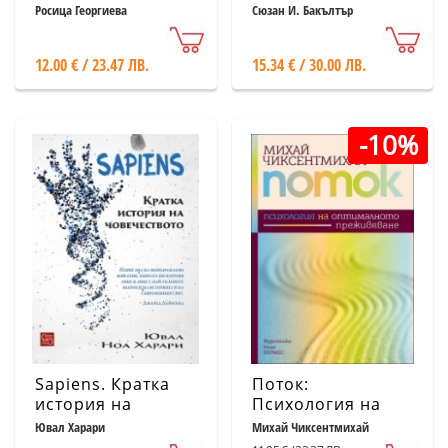
(второ издание)
приложения
Росица Георгиева
Сюзан И. Бакълтър
12.00 € / 23.47 ЛВ.
15.34 € / 30.00 ЛВ.
-10%
Sapiens. Кратка
Поток:
история на
Психология на
човечеството
оптималното
Ювал Харари
Михай Чиксентмихай
преживяване