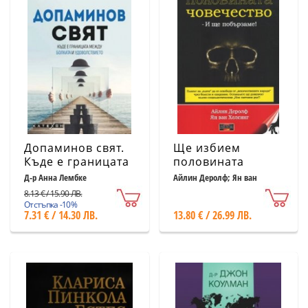
Допаминов свят.
Ще избием
Къде е границата
половината
между болката и
човечество и ще
Д-р Анна Лембке
Айлин Деролф; Ян ван
Хелсинг
удоволствието
побързаме!
8.13 € / 15.90 ЛВ.
Отстъпка -10%
7.31 € / 14.30 ЛВ.
13.80 € / 26.99 ЛВ.