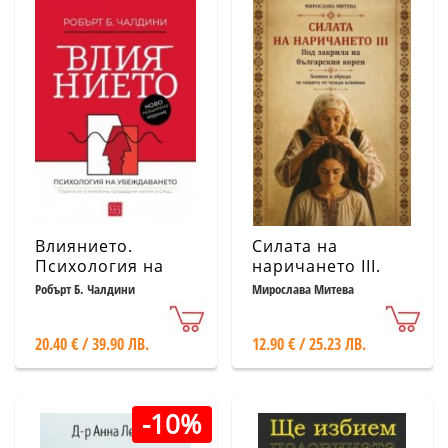
Влиянието.
Силата на
Психология на
наричането ІІІ.
убеждаването
Под закрила на
Робърт Б. Чалдини
Мирослава Митева
(ново и
българския корен
допълнено
20.40 € / 39.90 ЛВ.
12.90 € / 25.23 ЛВ.
издание)
-10%