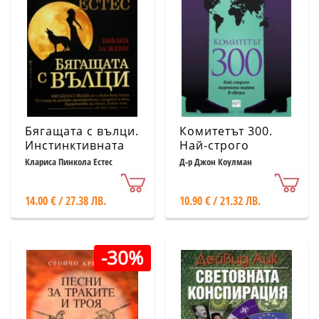
Бягащата с вълци.
Комитетът 300.
Инстинктивната
Най-строго
природа на
пазената тайна в
Клариса Пинкола Естес
Д-р Джон Коулман
жените
света
14.00 € / 27.38 ЛВ.
10.90 € / 21.32 ЛВ.
-30%