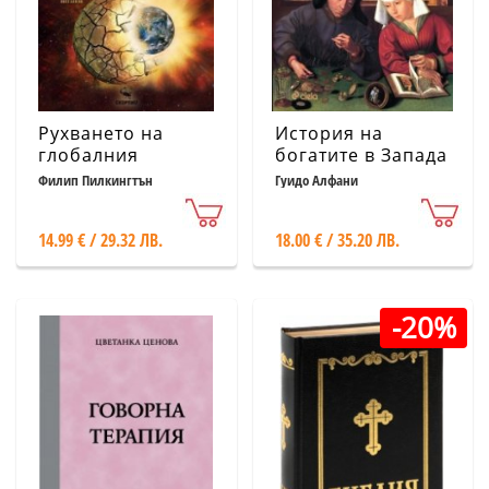
Рухването на
История на
глобалния
богатите в Запада
либерализъм и
Филип Пилкингтън
Гуидо Алфани
появата на
постлибералния
14.99 € / 29.32 ЛВ.
18.00 € / 35.20 ЛВ.
световен ред
-20%