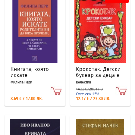
Книгата, която
Крокотак. Детски
искате
буквар за деца в
родителите ви да
предучилищна
Филипа Пери
Колектив
бяха прочели
възраст
14.32 € / 28.01 ЛВ.
Отстъпка -15%
8.69 € / 17.00 ЛВ.
12.17 € / 23.80 ЛВ.