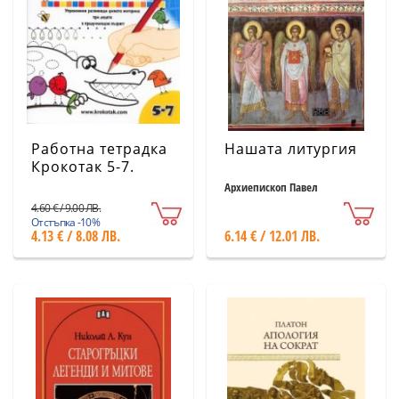
Работна тетрадка
Нашата литургия
Крокотак 5-7.
Упражнения,
Архиепископ Павел
Финландски
развиващи
4.60 € / 9.00 ЛВ.
фината моторика
Отстъпка -10%
4.13 € / 8.08 ЛВ.
6.14 € / 12.01 ЛВ.
при децата в
предучилищна
възраст