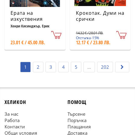
Ерата на
Крокотак. Думи на
изкуствения
срички
интелект и
Хенри Кисинджър, Ерик
Шмит, Даниел Хутенлохер
нашето човешко
14.32 € / 28.01 ЛВ.
бъдеще
Отстъпка -15%
23.01 € / 45.00 ЛВ.
12.17 € / 23.80 ЛВ.
1
2
3
4
5
...
202
ХЕЛИКОН
ПОМОЩ
За нас
Търсене
Работа
Поръчка
Контакти
Плащания
Общи условия
Доставка