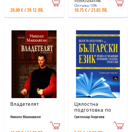
11.95 € / 23.37 ЛВ.
Отстъпка -10%
20.00 € / 39.12 ЛВ.
10.75 € / 21.03 ЛВ.
Владетелят
Цялостна
подготовка по
български език:
Николо Макиавели
Светлозар Георгиев
правила и
упражнения по