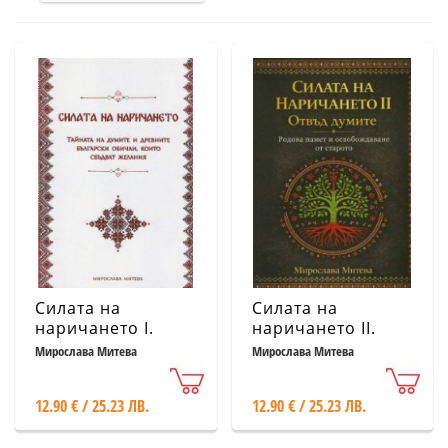
Силата на
Силата на
наричането І.
наричането II.
Тайната на
Отвъд думите
Мирослава Митева
Мирослава Митева
думите и
древните
12.90 € / 25.23 ЛВ.
12.90 € / 25.23 ЛВ.
български
обичаи, които