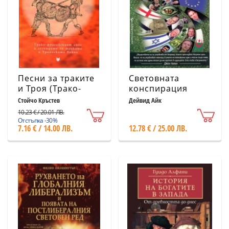
Песни за траките
Световната
и Троя (Трако-
конспирация
фригийският епос
Стойчо Кръстев
Дейвид Айк
и легендите за
10.23 € / 20.01 ЛВ.
траките и
Отстъпка -30%
7.16 € / 14.00 ЛВ.
12.78 € / 25.00 ЛВ.
Троянската
война)