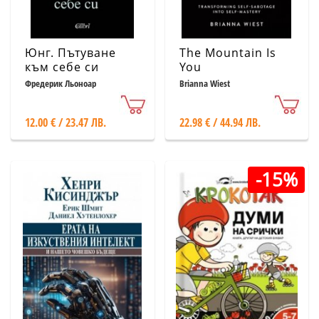
Юнг. Пътуване
The Mountain Is
към себе си
You
Фредерик Льоноар
Brianna Wiest
12.00 € / 23.47 ЛВ.
22.98 € / 44.94 ЛВ.
-15%