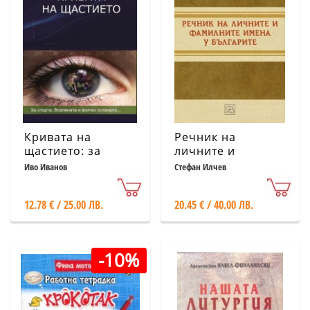
Кривата на
Речник на
щастието: за
личните и
спорта, Вселената
фамилните имена
Иво Иванов
Стефан Илчев
и всичко
у българите
останало
12.78 € / 25.00 ЛВ.
20.45 € / 40.00 ЛВ.
-10%