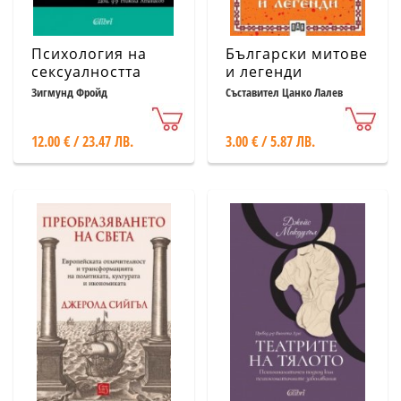
Психология на
Български митове
сексуалността
и легенди
Зигмунд Фройд
Съставител Цанко Лалев
12.00 € / 23.47 ЛВ.
3.00 € / 5.87 ЛВ.