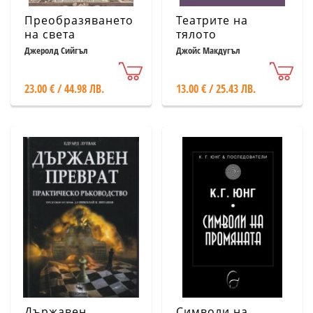
Преобразяването
Театрите на
на света
тялото
Джеролд Сийгъл
Джойс Макдугъл
23.00 € / 44.98 ЛВ.
13.00 € / 25.43 ЛВ.
Държавен
Символи на