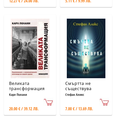
12.27 € / 24.00 ЛВ.
5.11 € / 9.99 ЛВ.
правопис,
граматика и
пунктуация
Великата
Смъртта не
трансформация
съществува
Карл Полани
Стефан Аликс
20.00 € / 39.12 ЛВ.
7.00 € / 13.69 ЛВ.