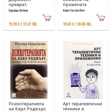
преврат.
промяната
Практическо
Едуард Лутвак
Карл Густав Юнг
ръководство
15.99 € / 31.27 ЛВ.
19.43 € / 38.00 ЛВ.
Психотерапията
Арт терапевтични
на Карл Роджърс
техники и