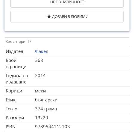
НЕ Е В НАЛИЧНОСТ
ДОБАВИ В ЛЮБИМИ
Коментари: 17
Издател
Факел
Брой
368
страници
Година на
2014
издаване
Корици
меки
Език
български
Тегло
374 грама
Размери
13x20
ISBN
9789544112103