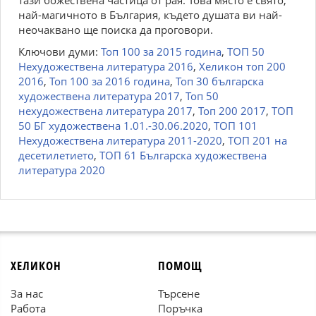
тази божествена частица от рая. Това място е свято,
най-магичното в България, където душата ви най-
неочаквано ще поиска да проговори.
Ключови думи:
Топ 100 за 2015 година
,
ТОП 50
Нехудожествена литература 2016
,
Хеликон топ 200
2016
,
Топ 100 за 2016 година
,
Топ 30 българска
художествена литература 2017
,
Топ 50
нехудожествена литература 2017
,
Топ 200 2017
,
ТОП
50 БГ художествена 1.01.-30.06.2020
,
ТОП 101
Нехудожествена литература 2011-2020
,
ТОП 201 на
десетилетието
,
ТОП 61 Българска художествена
литература 2020
ХЕЛИКОН
ПОМОЩ
За нас
Търсене
Работа
Поръчка