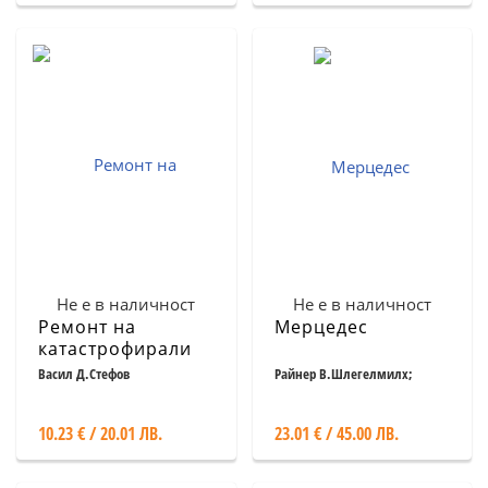
Не е в наличност
Не е в наличност
Ремонт на
Мерцедес
катастрофирали
автомобили.
Васил Д.Стефов
Райнер В.Шлегелмилх;
Хартмут Лебринк
Учебно помагало
10.23 € / 20.01 ЛВ.
23.01 € / 45.00 ЛВ.