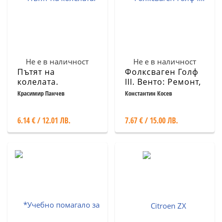
Не е в наличност
Не е в наличност
Пътят на
Фолксваген Голф
колелата.
III. Венто: Ремонт,
Хронология на
експлоатация,
Красимир Панчев
Константин Косев
колесния
техническо
транспорт и
обслужване
6.14 € / 12.01 ЛВ.
7.67 € / 15.00 ЛВ.
автомобилизацията