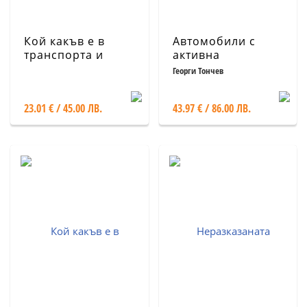
Кой какъв е в
Автомобили с
транспорта и
активна
спедицията в
безопасност.
Георги Тончев
България 2025.
Патенти и ноу-хау
Официален
23.01 € / 45.00 ЛВ.
43.97 € / 86.00 ЛВ.
справочник