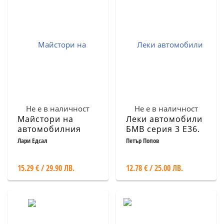
Не е в наличност
Не е в наличност
Майстори на
Леки автомобили
автомобилния
БМВ серия 3 Е36.
дизайн
Конструкция,
Лари Едсал
Петър Попов
поддръжка,
ремонт
15.29 € / 29.90 ЛВ.
12.78 € / 25.00 ЛВ.