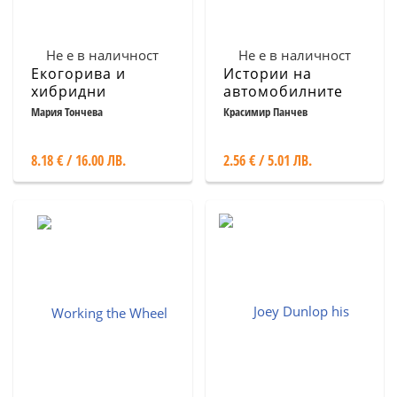
Не е в наличност
Не е в наличност
Екогорива и
Истории на
хибридни
автомобилните
автомобили
марки
Мария Тончева
Красимир Панчев
8.18 € / 16.00 ЛВ.
2.56 € / 5.01 ЛВ.