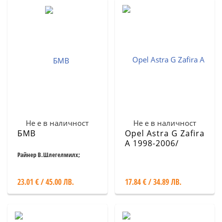
Не е в наличност
Не е в наличност
БМВ
Opel Astra G Zafira
A 1998-2006/
Ремонт,
Райнер В.Шлегелмилх;
Хартмут Лебринк
обслужване,
експлоатация
23.01 € / 45.00 ЛВ.
17.84 € / 34.89 ЛВ.