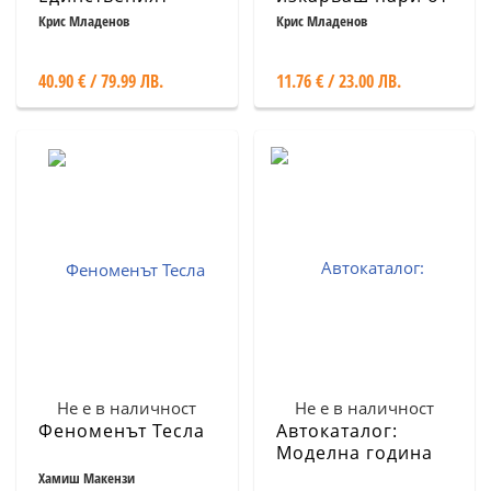
учебник за DSG и
климатичните
Крис Младенов
Крис Младенов
S-Tronic
системи при VAG
скоростни кутии в
автомобилите
40.90 € / 79.99 ЛВ.
11.76 € / 23.00 ЛВ.
България
Не е в наличност
Не е в наличност
Феноменът Тесла
Автокаталог:
Моделна година
2016 - 4300
Хамиш Макензи