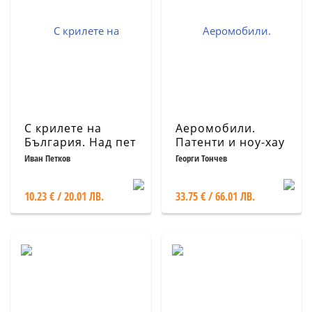
С крилете на
Аеромобили.
България. Над пет
Патенти и ноу-хау
континента и
Иван Петков
Георги Тончев
четири океана
10.23 € / 20.01 ЛВ.
33.75 € / 66.01 ЛВ.