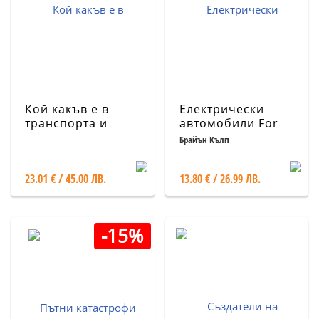
Кой какъв е в
Електрически
транспорта и
автомобили For
спедицията в
Dummies
Брайън Кълп
България 2023.
Официален
23.01 € / 45.00 ЛВ.
13.80 € / 26.99 ЛВ.
справочник
-15%