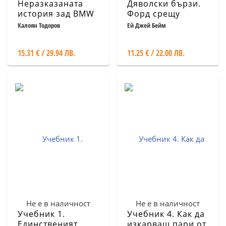
Неразказаната
Дяволски бързи.
история зад BMW
Форд срещу
Ферари в битката
Калоян Тодоров
Ей Джей Бейм
за скорост и
слава на „Льо
15.31 € / 29.94 ЛВ.
11.25 € / 22.00 ЛВ.
Ман“
Не е в наличност
Не е в наличност
Учебник 1.
Учебник 4. Как да
Единственият
изкарваш пари от