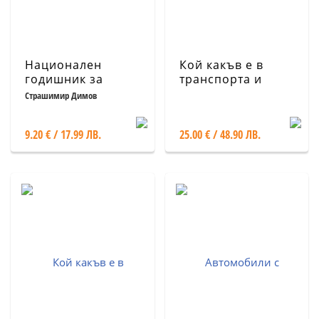
Национален
Кой какъв е в
годишник за
транспорта и
автомобилен
спедицията в
Страшимир Димов
спорт 2004-2005/
България 2026.
Кн.4
Официален
9.20 € / 17.99 ЛВ.
25.00 € / 48.90 ЛВ.
справочник