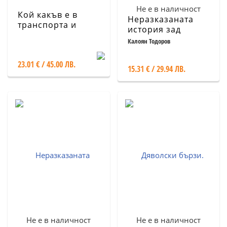
Не е в наличност
Кой какъв е в
Неразказаната
транспорта и
история зад
спедицията в
Volkswagen
Калоян Тодоров
България 2024.
Официален
23.01 € / 45.00 ЛВ.
справочник
15.31 € / 29.94 ЛВ.
Не е в наличност
Не е в наличност