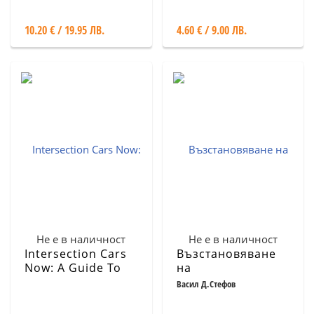
модела от целия
свят
10.20 € / 19.95 ЛВ.
4.60 € / 9.00 ЛВ.
Не е в наличност
Не е в наличност
Intersection Cars
Възстановяване
Now: A Guide To
на
The Most Notable
катастрофирали
Васил Д.Стефов
Cars Today Vol.1
автомобили