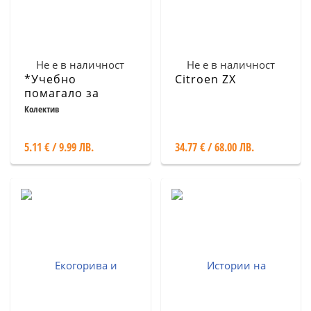
Не е в наличност
Не е в наличност
*Учебно
Citroen ZX
помагало за
придобиване на
Колектив
правоспособност
за управление на
5.11 € / 9.99 ЛВ.
34.77 € / 68.00 ЛВ.
МПС/2006