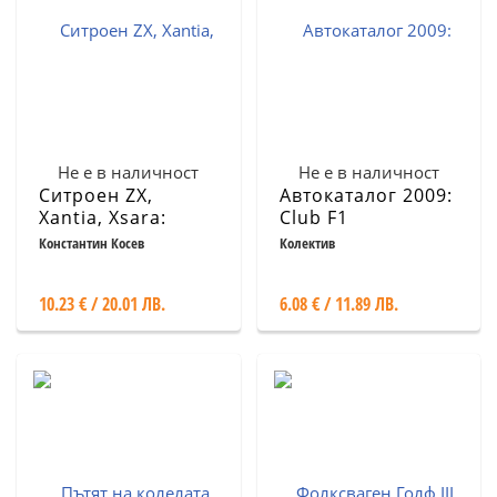
Не е в наличност
Не е в наличност
Ситроен ZX,
Автокаталог 2009:
Xantia, Xsara:
Club F1
Ремонт,
Константин Косев
Колектив
експлоатация,
техническо
10.23 € / 20.01 ЛВ.
6.08 € / 11.89 ЛВ.
обслужване