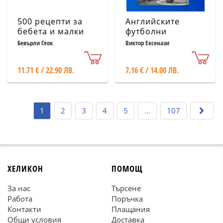
500 рецепти за
Английските
бебета и малки
футболни
деца
първенства.
Бевърли Глок
Виктор Ексенази
Старата първа
дивизия
11.71 € / 22.90 ЛВ.
7.16 € / 14.00 ЛВ.
1
2
3
4
5
...
107
ХЕЛИКОН
ПОМОЩ
За нас
Търсене
Работа
Поръчка
Контакти
Плащания
Общи условия
Доставка