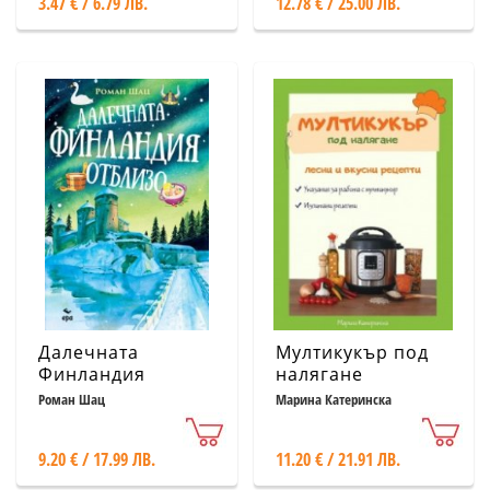
3.47 € / 6.79 ЛВ.
12.78 € / 25.00 ЛВ.
Далечната
Мултикукър под
Финландия
налягане
отблизо
Роман Шац
Марина Катеринска
9.20 € / 17.99 ЛВ.
11.20 € / 21.91 ЛВ.