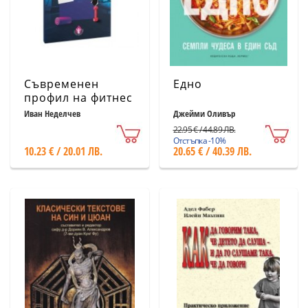
Съвременен
Едно
профил на фитнес
треньора
Иван Неделчев
Джейми Оливър
22.95 € / 44.89 ЛВ.
Отстъпка -10%
10.23 € / 20.01 ЛВ.
20.65 € / 40.39 ЛВ.