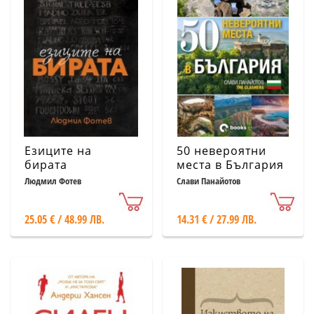
Езиците на
50 невероятни
бирата
места в България
Людмил Фотев
Слави Панайотов
25.05 € / 48.99 ЛВ.
14.31 € / 27.99 ЛВ.