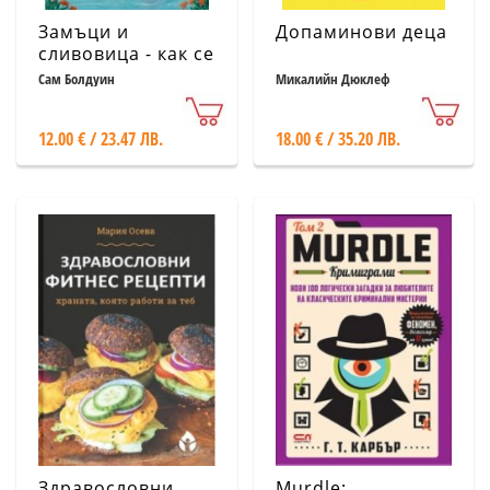
Замъци и
Допаминови деца
сливовица - как се
влюбих в
Сам Болдуин
Микалийн Дюклеф
Словения
12.00 € / 23.47 ЛВ.
18.00 € / 35.20 ЛВ.
Здравословни
Murdle: