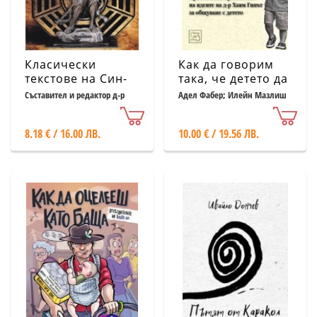
Класически
Как да говорим
текстове на Син-
така, че детето да
И-Цюан
слуша и да го
Съставител и редактор д-р
Адел Фабер; Илейн Мазлиш
Дориян Александров
слушаме така, че
да говори
8.18 € / 16.00 ЛВ.
10.00 € / 19.56 ЛВ.