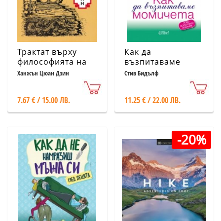
Трактат върху
Как да
философията на
възпитаваме
бойните изкуства
момичета (ново
Ханжън Цюан Дзин
Стив Бидълф
допълнено
издание)
7.67 € / 15.00 ЛВ.
11.25 € / 22.00 ЛВ.
-20%