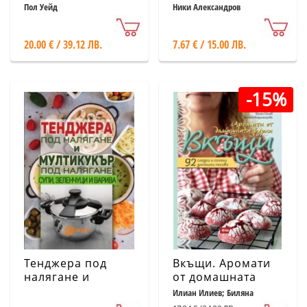
традиции,
Пол Уейд
Ники Александров
рекорди. 300
въпроса от
20.00 € / 39.12 ЛВ.
7.67 € / 15.00 ЛВ.
историята на
клуба
-15%
Тенджера под
Вкъщи. Аромати
налягане и
от домашната
мултикукър под
фурна
Илиан Илиев; Биляна
Владимирова
налягане: супи,