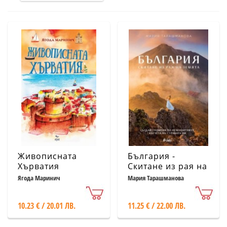
Живописната
България -
Хърватия
Скитане из рая на
Земята
Ягода Маринич
Мария Тарашманова
10.23 € / 20.01 ЛВ.
11.25 € / 22.00 ЛВ.