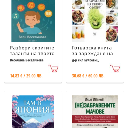
Разбери скритите
Готварска книга
таланти на твоето
за зареждане на
дете с помощта
тялото с фибри
Веселина Веселинова
д-р Уил Булсевиц
на кармичната
нумерология
14.83 € / 29.00 ЛВ.
30.68 € / 60.00 ЛВ.