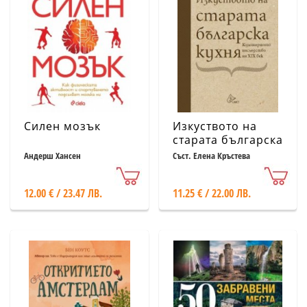
Силен мозък
Изкуството на
старата българска
кухня.
Андерш Хансен
Съст. Елена Кръстева
Кулинарното
наследство на XIX
12.00 € / 23.47 ЛВ.
11.25 € / 22.00 ЛВ.
век