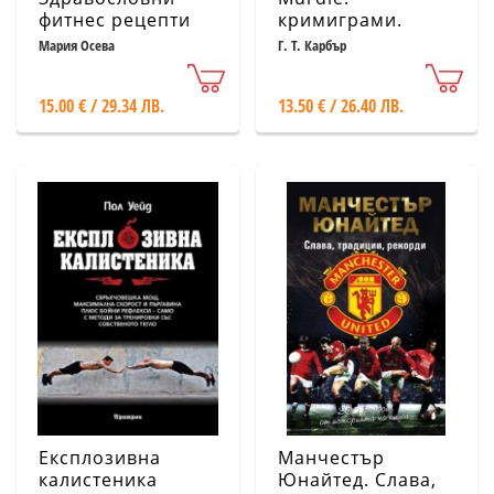
фитнес рецепти
кримиграми.
Втори том
Мария Осева
Г. Т. Карбър
15.00 € / 29.34 ЛВ.
13.50 € / 26.40 ЛВ.
Експлозивна
Манчестър
калистеника
Юнайтед. Слава,