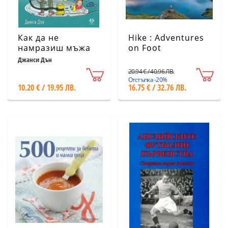
Как да не
Hike : Adventures
намразиш мъжа
on Foot
си след децата
Джанси Дън
20.94 € / 40.96 ЛВ.
Отстъпка -20%
10.20 € / 19.95 ЛВ.
16.75 € / 32.76 ЛВ.