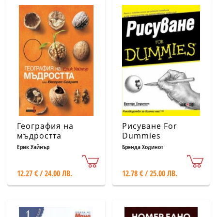
География на
Рисуване For
мъдростта
Dummies
Ерик Уайнър
Бренда Ходинот
12.27 € / 24.00 ЛВ.
12.78 € / 25.00 ЛВ.