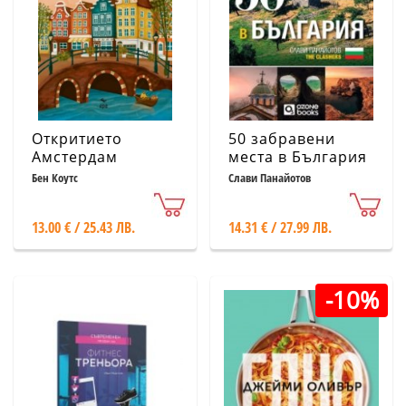
Откритието
50 забравени
Амстердам
места в България
Бен Коутс
Слави Панайотов
13.00 € / 25.43 ЛВ.
14.31 € / 27.99 ЛВ.
-10%