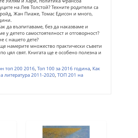
ете Уилям и Хари, политика Франсоа
ците на Лев Толстой? Техните родители са
ройд, Жан Пиаже, Томас Едисон и много,
дини.
ак да възпитаваме, без да наказваме и
е у детето самостоятелност и отговорност?
е с нашето дете?
ук ще намерите множество практически съвети
 цял свят. Книгата ще е особено полезна и
н топ 200 2016
,
Топ 100 за 2016 година
,
Как
а литература 2011-2020
,
ТОП 201 на