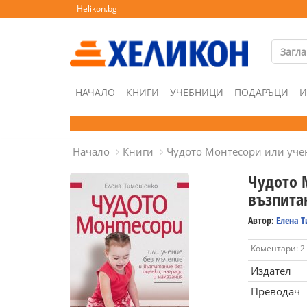
Helikon.bg
НАЧАЛО
КНИГИ
УЧЕБНИЦИ
ПОДАРЪЦИ
И
Начало
Книги
Чудото Монтесори или учен
Чудото 
възпита
Автор:
Елена 
Коментари: 2
Издател
Преводач