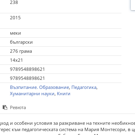
238
2015
меки
български
276 грама
14x21
9789548898621
9789548898621
Възпитание. Образование
,
Педагогика
,
Хуманитарни науки
,
Книги
Ревюта
дход и особени условия за разкриване на техните необикн
ерес към педагогическата система на Мария Монтесори, в це