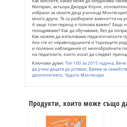
Как мислите, какво може да обединява таки
Митеран, актьора Джордж Клуни, основатели
избрали за своите деца училища Монтесори!
много други. Те са разбирали важността на 
А защо този период е толкова важен? Защо на
поощряваме? Как да обучаваме, без да попра
Как можем да използваме педагогическите п
Ако сте от неравнодушните и търсещите роди
и полезни наблюдения от многобройните пос
на педагозите, които искат да следват прин
Ключови думи:
Топ 100 за 2015 година
,
Вече
да учим децата да успяват
,
Време за семейст
десетилетието
,
Чудото Монтесори
Продукти, които може също д