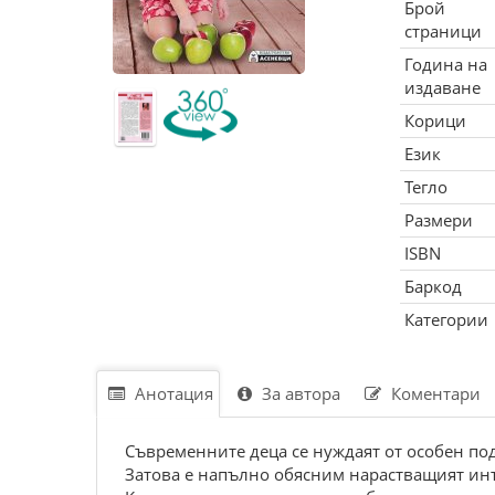
Брой
страници
Година на
издаване
Корици
Език
Тегло
Размери
ISBN
Баркод
Категории
Анотация
За автора
Коментари
Съвременните деца се нуждаят от особен по
Затова е напълно обясним нарастващият инт