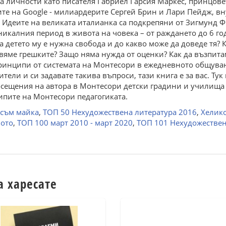
ва личности като писателя Габриел Гарсия Маркес, принцов
те на Google - милиардерите Сергей Брин и Лари Пейдж, вну
 Идеите на великата италианка са подкрепяни от Зигмунд Ф
уникалния период в живота на човека – от раждането до 6 го
 детето му е нужна свобода и до какво може да доведе тя? К
вяме грешките? Защо няма нужда от оценки? Как да възпитам
ринципи от системата на Монтесори в ежедневното общуван
тели и си задавате такива въпроси, тази книга е за вас. Т
ещения на автора в Монтесори детски градини и училища по
ципите на Монтесори педагогиката.
 съм майка
,
ТОП 50 Нехудожествена литература 2016
,
Хелико
вото
,
ТОП 100 март 2010 - март 2020
,
ТОП 101 Нехудожествен
а харесате