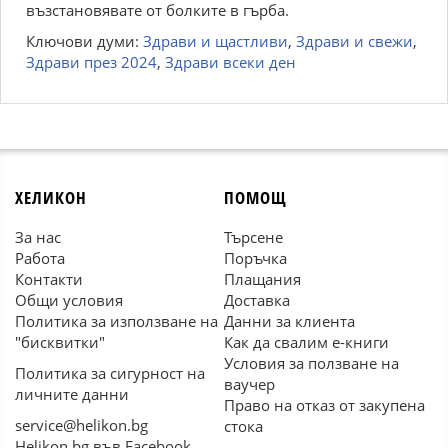
възстановявате от болките в гърба.
Ключови думи:
Здрави и щастливи
,
Здрави и свежи
,
Здрави през 2024
,
Здрави всеки ден
ХЕЛИКОН
ПОМОЩ
За нас
Търсене
Работа
Поръчка
Контакти
Плащания
Общи условия
Доставка
Политика за използване на
Данни за клиента
"бисквитки"
Как да свалим е-книги
Условия за ползване на
Политика за сигурност на
ваучер
личните данни
Право на отказ от закупена
service@helikon.bg
стока
Helikon.bg във Facebook