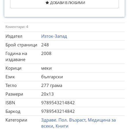
ДОБАВИ В ЛЮБИМИ
Коментари: 4
Издател
Изток-Запад
Брой страници
248
Година на
2008
издаване
Корици
меки
Език
български
Тегло
277 грама
Размери
20x13
ISBN
9789543214842
Баркод
9789543214842
Категории
Здраве. Пол. Възраст
,
Медицина за
всеки
,
Книги