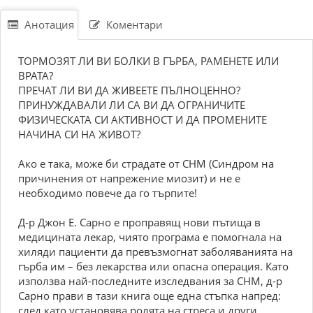
Анотация
Коментари
ТОРМОЗЯТ ЛИ ВИ БОЛКИ В ГЪРБА, РАМЕНЕТЕ ИЛИ
ВРАТА?
ПРЕЧАТ ЛИ ВИ ДА ЖИВЕЕТЕ ПЪЛНОЦЕННО?
ПРИНУЖДАВАЛИ ЛИ СА ВИ ДА ОГРАНИЧИТЕ
ФИЗИЧЕСКАТА СИ АКТИВНОСТ И ДА ПРОМЕНИТЕ
НАЧИНА СИ НА ЖИВОТ?
Ако е така, може би страдате от СНМ (Синдром на
причинения от напрежение миозит) и не е
необходимо повече да го търпите!
Д-р Джон Е. Сарно е проправящ нови пътища в
медицината лекар, чиято програма е помогнала на
хиляди пациенти да превъзмогнат заболяванията на
гърба им – без лекарства или опасна операция. Като
използва най-последните изследвания за СНМ, д-р
Сарно прави в тази книга още една стъпка напред:
след като установява ролята на стреса и други