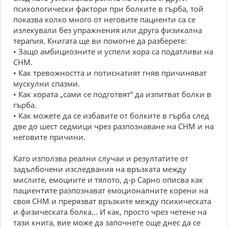
психологически фактори при болките в гърба, той
показва колко много от неговите пациенти са се
излекували без упражнения или друга физикална
терапия. Книгата ще ви помогне да разберете:
• Защо амбициозните и успели хора са податливи на
СНМ.
• Как тревожността и потиснатият гняв причиняват
мускулни спазми.
• Как хората „сами се подготвят“ да изпитват болки в
гърба.
• Как можете да се избавите от болките в гърба след
две до шест седмици чрез разпознаване на СНМ и на
неговите причини.
Като използва реални случаи и резултатите от
задълбочени изследвания на връзката между
мислите, емоциите и тялото, д-р Сарно описва как
пациентите разпознават емоционалните корени на
своя СНМ и прерязват връзките между психическата
и физическата болка... И как, просто чрез четене на
тази книга, вие може да започнете още днес да се