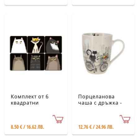
Комплект от 6
Порцеланова
квадратни
чаша с дръжка -
подложки за
Коте на
чаши -
велосипед KIUB
Намръщени котки
8.50 € / 16.62 ЛВ.
12.76 € / 24.96 ЛВ.
CARTES D'ART