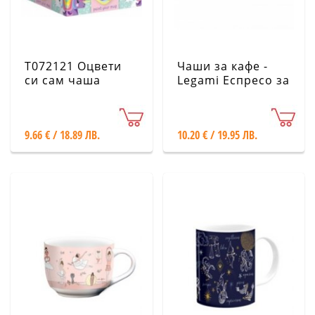
T072121 Оцвети
Чаши за кафе -
си сам чаша
Legami Еспресо за
Еднорог
двама - Кученце
Корги
9.66 € / 18.89 ЛВ.
10.20 € / 19.95 ЛВ.