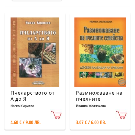
Пчеларството от
Размножаване на
А до Я
пчелните
семейства
Наско Кирилов
Иванка Желязкова
(Джобен календар
на пчеларя)
4.60 € / 9.00 ЛВ.
3.07 € / 6.00 ЛВ.