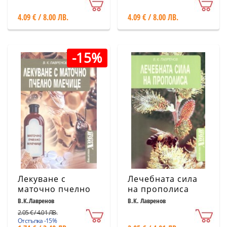
болести
4.09 € / 8.00 ЛВ.
4.09 € / 8.00 ЛВ.
-15%
Лекуване с
Лечебната сила
маточно пчелно
на прополиса
млечице
В.К.Лавренов
В.К. Лавренов
2.05 € / 4.01 ЛВ.
Отстъпка -15%