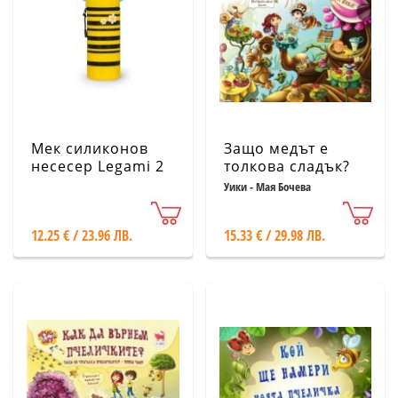
Мек силиконов
Защо медът е
несесер Legami 2
толкова сладък?
в 1 - Пчела
Кн.1 от Защо си
Уики - Мая Бочева
тръгнаха
пчеличките?
12.25 € / 23.96 ЛВ.
15.33 € / 29.98 ЛВ.