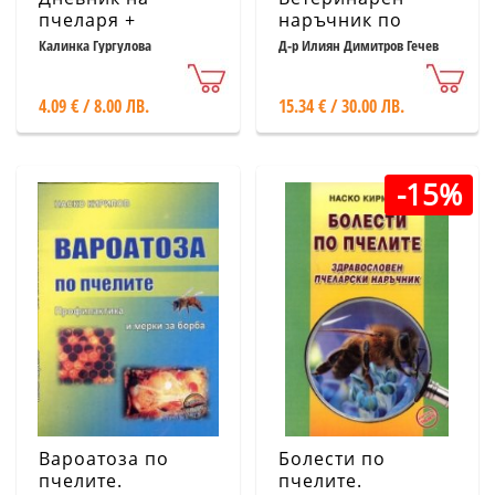
пчеларя +
наръчник по
Приложение:
пчеларство и
Калинка Гургулова
Д-р Илиян Димитров Гечев
Ветеринарномедицински
биологично
дневник на
сертифициране
4.09 € / 8.00 ЛВ.
15.34 € / 30.00 ЛВ.
пчелина
-15%
Вароатоза по
Болести по
пчелите.
пчелите.