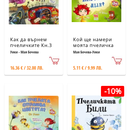
Как да върнем
Кой ще намери
пчеличките Кн.3
моята пчеличка
от Защо си
Мели?
Уики - Мая Бочева
Мая Бочева-Уики
тръгнаха
пчеличките
16.36 € / 32.00 ЛВ.
5.11 € / 9.99 ЛВ.
-10%