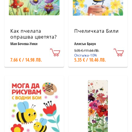
Как пчелата
Пчеличката Били
опрашва цветята?
Мая Бочева-Уики
Алисън Браун
5.95 € / 11.64 ЛВ.
Отстъпка -10%
7.66 € / 14.98 ЛВ.
5.35 € / 10.46 ЛВ.