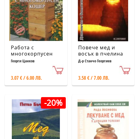
Работа с
Повече мед и
многокорпусен
восък в пчелина
кошер
Георги Цанков
Д-р Станчо Георгиев
3.07 € / 6.00 ЛВ.
3.58 € / 7.00 ЛВ.
-20%