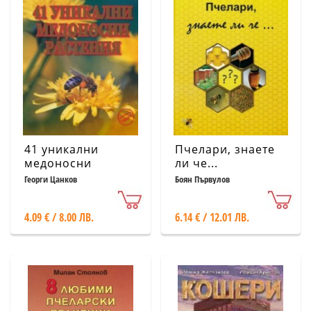
41 уникални
Пчелари, знаете
медоносни
ли че...
растения
Георги Цанков
Боян Първулов
4.09 € / 8.00 ЛВ.
6.14 € / 12.01 ЛВ.