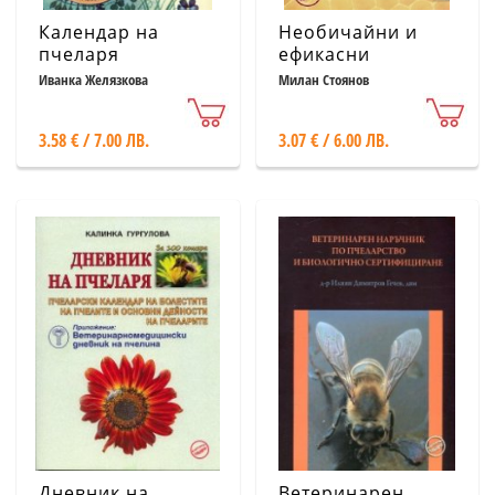
Календар на
Необичайни и
пчеларя
ефикасни
пчеларски
Иванка Желязкова
Милан Стоянов
практики
3.58 € / 7.00 ЛВ.
3.07 € / 6.00 ЛВ.
Дневник на
Ветеринарен