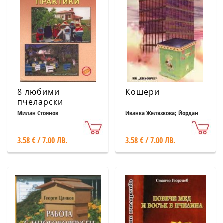
8 любими
Кошери
пчеларски
практики
Милан Стоянов
Иванка Желязкова; Йордан
Христов
3.58 € / 7.00 ЛВ.
3.58 € / 7.00 ЛВ.