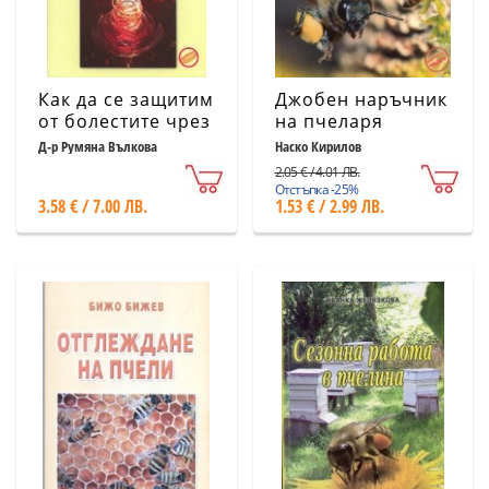
Как да се защитим
Джобен наръчник
от болестите чрез
на пчеларя
мед и пчелни
Д-р Румяна Вълкова
Наско Кирилов
продукти
2.05 € / 4.01 ЛВ.
Отстъпка -25%
3.58 € / 7.00 ЛВ.
1.53 € / 2.99 ЛВ.