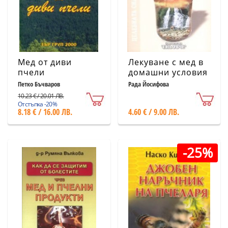
Мед от диви
Лекуване с мед в
пчели
домашни условия
Петко Бъчваров
Рада Йосифова
10.23 € / 20.01 ЛВ.
Отстъпка -20%
8.18 € / 16.00 ЛВ.
4.60 € / 9.00 ЛВ.
-25%