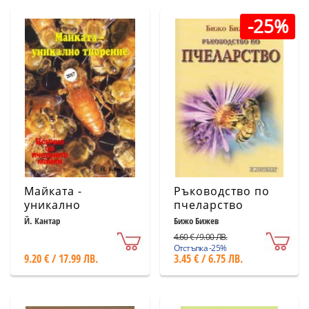
-25%
Майката -
Ръководство по
уникално
пчеларство
творение. Всичко
Й. Кантар
Бижо Бижев
за пчелните
4.60 € / 9.00 ЛВ.
майки
Отстъпка -25%
9.20 € / 17.99 ЛВ.
3.45 € / 6.75 ЛВ.