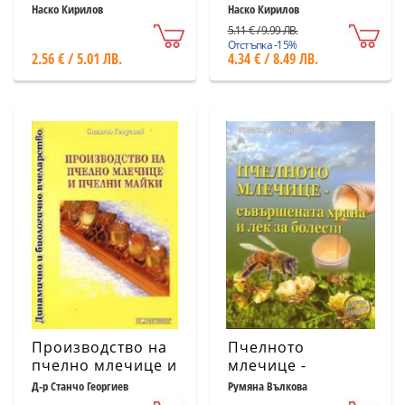
Профилактика и
Здравословен
Наско Кирилов
Наско Кирилов
мерки за борба
пчеларски
5.11 € / 9.99 ЛВ.
наръчник
Отстъпка -15%
2.56 € / 5.01 ЛВ.
4.34 € / 8.49 ЛВ.
Производство на
Пчелното
пчелно млечице и
млечице -
пчелни майки
съвършената
Д-р Станчо Георгиев
Румяна Вълкова
храна и лек за