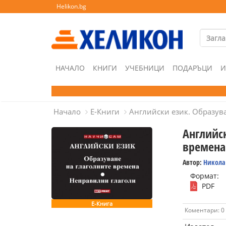
Helikon.bg
НАЧАЛО
КНИГИ
УЧЕБНИЦИ
ПОДАРЪЦИ
И
Начало
Е-Книги
Английски език. Образув
Английск
времена
Автор:
Никола
Формат:
PDF
Е-Книга
Коментари: 0