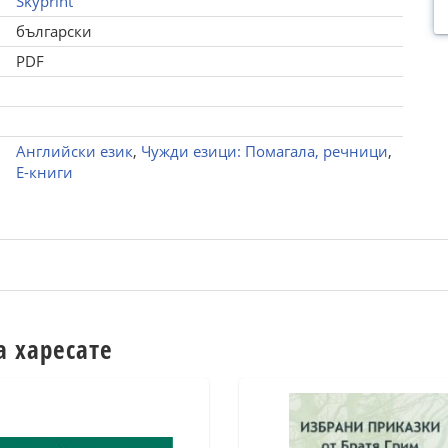
Skyprint
български
PDF
Английски език
,
Чужди езици: Помагала, речници
,
Е-книги
а харесате