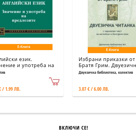
Е-Книга
Е-Книга
лийски език.
Избрани приказки от
чение и употреба на
Братя Грим. Двуезич
длозите
читанка с паралелен
тив
Двуезична библиотека, колектив
текст на английски и
български език /
€ / 1.99 ЛВ.
3.07 € / 6.00 ЛВ.
Двуезична библиоте
№1
ВКЛЮЧИ СЕ!