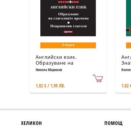
Е-Книга
Английски език.
Анг
Образуване на
Зна
глаголните времена.
пре
Никола Маринов
Колек
Неправилни глаголи
1.02 € / 1.99 ЛВ.
1.02 
ХЕЛИКОН
ПОМОЩ