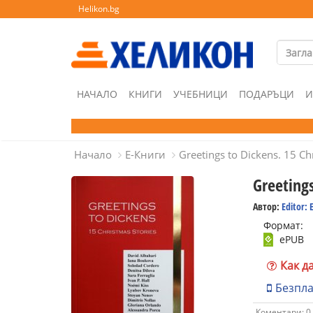
Helikon.bg
НАЧАЛО
КНИГИ
УЧЕБНИЦИ
ПОДАРЪЦИ
И
Начало
Е-Книги
Greetings to Dickens. 15 Ch
Greetings
Автор:
Editor: 
Формат:
ePUB
Как д
Безпл
Коментари: 0