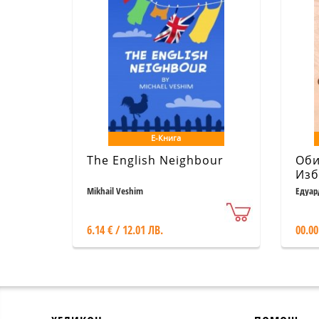
Е-Книга
The English Neighbour
Оби
Изб
пар
Mikhail Veshim
Едуар
анг
ези
6.14 € / 12.01 ЛВ.
00.00