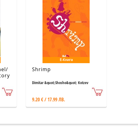
Е-Книга
el/
Shrimp
tory
Dimitar &quot;Shosho&quot; Kotzev
9.20 € / 17.99 ЛВ.