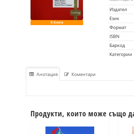
Издател
Език
Е-Книга
Формат
ISBN
Баркод
Категории
Анотация
Коментари
Продукти, които може също д