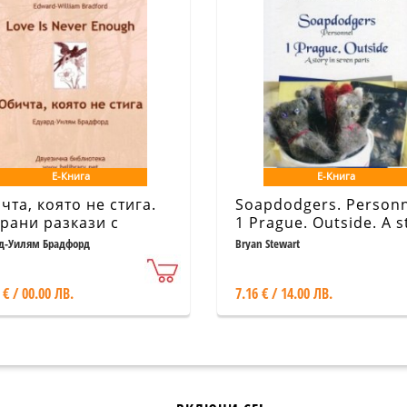
Е-Книга
Е-Книга
чта, която не стига.
Soapdodgers. Personn
рани разкази с
1 Prague. Outside. A s
алелен текст на
in seven parts
д-Уилям Брадфорд
Bryan Stewart
лийски и български
к
 € / 00.00 ЛВ.
7.16 € / 14.00 ЛВ.