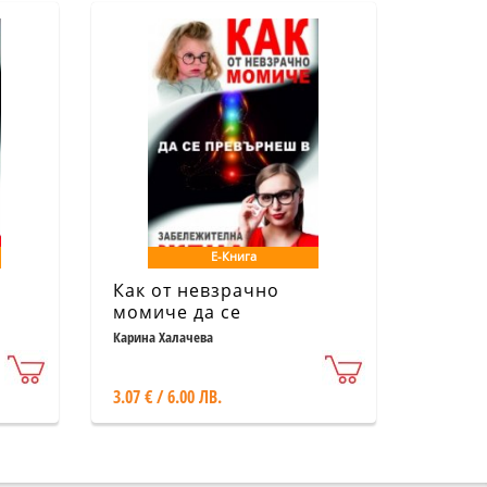
Е-Книга
Как от невзрачно
момиче да се
превърнеш в
Карина Халачева
забележителна жена
3.07 € / 6.00 ЛВ.