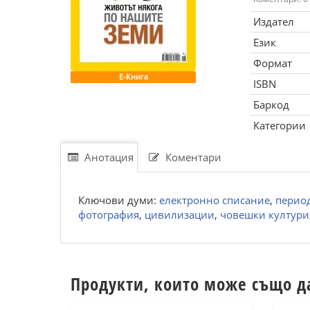
Издател
Език
Формат
Е-Книга
ISBN
Баркод
Категории
Анотация
Коментари
Ключови думи:
електронно списание
,
перио
фотография
,
цивилизации
,
човешки култури
Продукти, които може също д