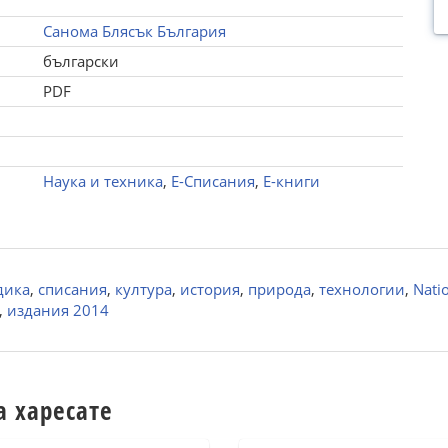
Санома Блясък България
български
PDF
Наука и техника
,
Е-Списания
,
Е-книги
дика
,
списания
,
култура
,
история
,
природа
,
технологии
,
Nati
,
издания 2014
а харесате