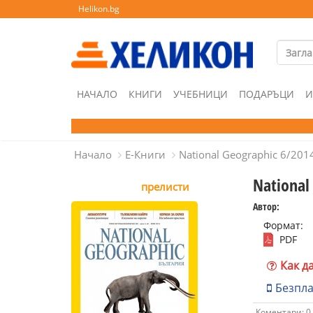
Helikon.bg
НАЧАЛО
КНИГИ
УЧЕБНИЦИ
ПОДАРЪЦИ
И
Начало
Е-Книги
National Geographic 6/201
National
прелисти
Автор:
Формат:
PDF
Как д
Безпл
Коментари: 0