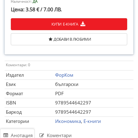
Наличност:
ДА
Цена: 3.58 € / 7.00 ЛВ.
КУПИ Е-КНИГА
ДОБАВИ В ЛЮБИМИ
Коментари: 0
Издател
ФорКом
Език
български
Формат
PDF
ISBN
9789544642297
Баркод
9789544642297
Категории
Икономика
,
Е-книги
Анотация
Коментари