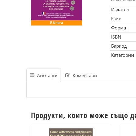
Издател
Език
Е-Книга
Формат
ISBN
Баркод
Категории
Анотация
Коментари
Продукти, които може също д