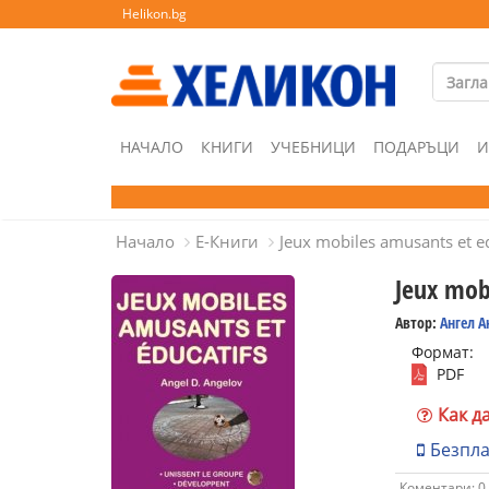
Helikon.bg
НАЧАЛО
КНИГИ
УЧЕБНИЦИ
ПОДАРЪЦИ
И
Начало
Е-Книги
Jeux mobiles amusants et ed
Jeux mob
Автор:
Ангел А
Формат:
PDF
Как д
Безпл
Коментари: 0