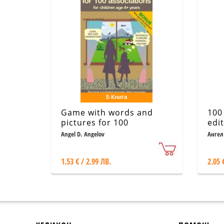
Е-Книга
Game with words and
100
pictures for 100
edit
associations for children
Angel D. Angelov
Ангел
age 4+ years
1.53 € / 2.99 ЛВ.
2.05 