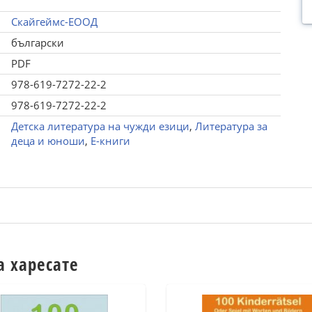
Скайгеймс-ЕООД
български
PDF
978-619-7272-22-2
978-619-7272-22-2
Детска литература на чужди езици
,
Литература за
деца и юноши
,
Е-книги
а харесате