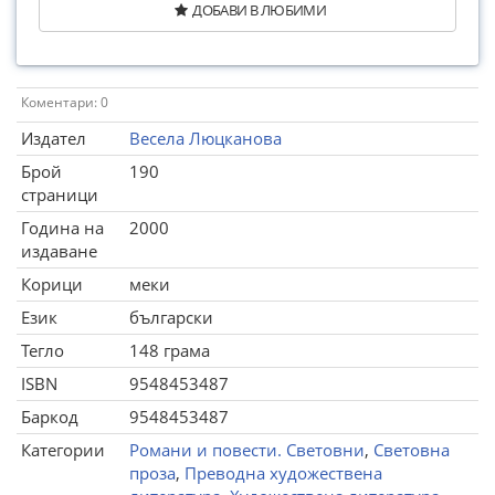
ДОБАВИ В ЛЮБИМИ
Коментари: 0
Издател
Весела Люцканова
Брой
190
страници
Година на
2000
издаване
Корици
меки
Език
български
Тегло
148 грама
ISBN
9548453487
Баркод
9548453487
Категории
Романи и повести. Световни
,
Световна
проза
,
Преводна художествена